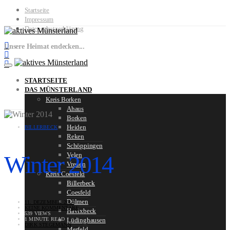
Startseite
Impressum
Datenschutzerklärung
Unsere Heimat endecken...
STARTSEITE
DAS MÜNSTERLAND
Kreis Borken
Ahaus
Borken
Heiden
BILLERBECK
Reken
Schöppingen
Winter 2014
Velen
Vreden
Kreis Coesfeld
Billerbeck
Coesfeld
Dülmen
11. DEZEMBER 2014
KEINE KOMMENTARE
Havixbeck
539 VIEWS
1 MINUTE READ
Lüdinghausen
DIRK STEGEMANN
Merfeld