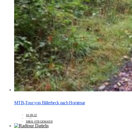
MTB-Tour von Billerbeck nach Horstmar
10.09.22
1.4K
DIRK STEGEMANN