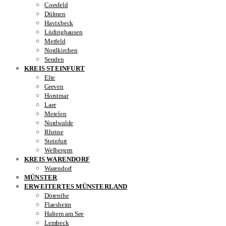
Coesfeld
Dülmen
Havixbeck
Lüdinghausen
Merfeld
Nordkirchen
Senden
KREIS STEINFURT
Elte
Greven
Horstmar
Laer
Metelen
Nordwalde
Rheine
Steinfurt
Welbergen
KREIS WARENDORF
Warendorf
MÜNSTER
ERWEITERTES MÜNSTERLAND
Dörenthe
Flaesheim
Haltern am See
Lembeck