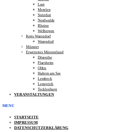
Laer
Metelen
Steinfurt
Nordwalde
Rheine
Welbergen
Kreis Warendorf
Warendorf
Münster
Erweitertes Münsterland
Dörenthe
Flaesheim
Olfen
Haltern am See
Lembeck
Lengerich
Tecklenburg
VERANSTALTUNGEN
MENU
STARTSEITE
IMPRESSUM
DATENSCHUTZERKLÄRUNG