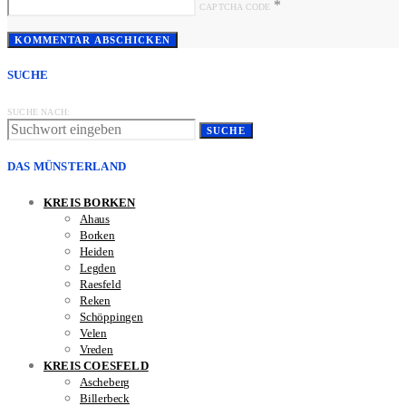
*
CAPTCHA CODE
SUCHE
SUCHE NACH:
SUCHE
DAS MÜNSTERLAND
KREIS BORKEN
Ahaus
Borken
Heiden
Legden
Raesfeld
Reken
Schöppingen
Velen
Vreden
KREIS COESFELD
Ascheberg
Billerbeck