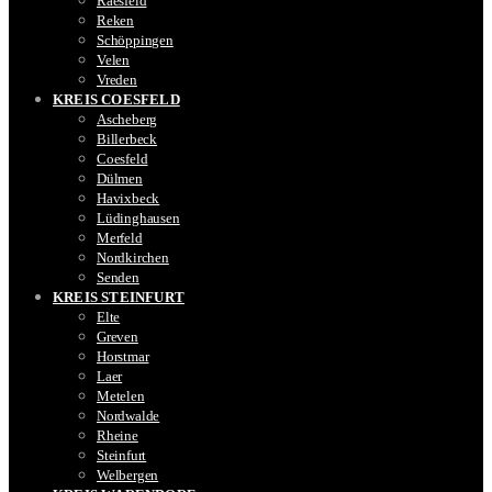
Raesfeld
Reken
Schöppingen
Velen
Vreden
KREIS COESFELD
Ascheberg
Billerbeck
Coesfeld
Dülmen
Havixbeck
Lüdinghausen
Merfeld
Nordkirchen
Senden
KREIS STEINFURT
Elte
Greven
Horstmar
Laer
Metelen
Nordwalde
Rheine
Steinfurt
Welbergen