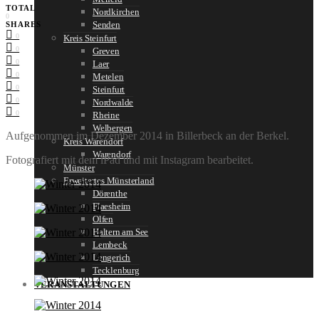
TOTAL
Nordkirchen
0
Senden
SHARES
0
Kreis Steinfurt
0
Greven
0
Laer
0
Metelen
0
Steinfurt
0
Nordwalde
0
Rheine
Welbergen
Aufgenommen im Dezember 2014 in Billerbeck an der Berkel.
Kreis Warendorf
Warendorf
Fotografiert mit dem iPad und mit Instagram bearbeitet.
Münster
Erweitertes Münsterland
Dörenthe
Flaesheim
Olfen
Haltern am See
Lembeck
Lengerich
Tecklenburg
VERANSTALTUNGEN