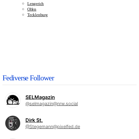
Lengerich
Olfen
Tecklenburg
Fediverse Follower
SELMagazin
@selmagazin@nrw.social
Dirk St.
@Stegemann@pixelfed.de