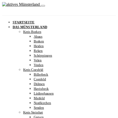
STARTSEITE
DAS MÜNSTERLAND
Kreis Borken
Ahaus
Borken
Heiden
Reken
Schöppingen
Velen
Vreden
Kreis Coesfeld
Billerbeck
Coesfeld
Dülmen
Havixbeck
Lüdinghausen
Merfeld
Nordkirchen
Senden
Kreis Steinfurt
Greven