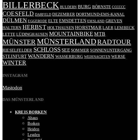
BILLERBECK
BURG
BÖRNSTE
BULDERN
CCCCCC
COESFELD
DEZEMBER
DORTMUND-EMS-KANAL
DARFELD
DÜLMEN
EMSDETTEN
ELTE
GREVEN
EGGERODE
EMSLAND
HERBST
HORSTMAR
HALTERN
HOLTHAUSEN
LAER
LEMBECK
MOUNTAINBIKE
MTB
LETTE
LÜDINGHAUSEN
MÜNSTERLAND
RADTOUR
MÜNSTER
SCHLOSS
SEE
RIESELFELDER
SOMMER
SONNENUNTERGANG
WANDERN
STEINFURT
WASSERBURG
WERSE
WEIHNACHTEN
WINTER
INSTAGRAM
Mastodon
DAS MÜNSTERLAND
KREIS BORKEN
Ahaus
Borken
Heiden
Legden