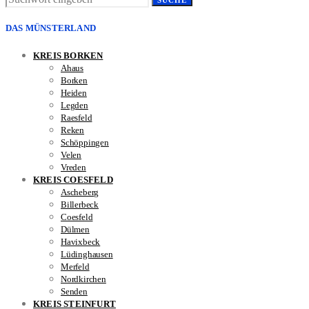
SUCHE
DAS MÜNSTERLAND
KREIS BORKEN
Ahaus
Borken
Heiden
Legden
Raesfeld
Reken
Schöppingen
Velen
Vreden
KREIS COESFELD
Ascheberg
Billerbeck
Coesfeld
Dülmen
Havixbeck
Lüdinghausen
Merfeld
Nordkirchen
Senden
KREIS STEINFURT