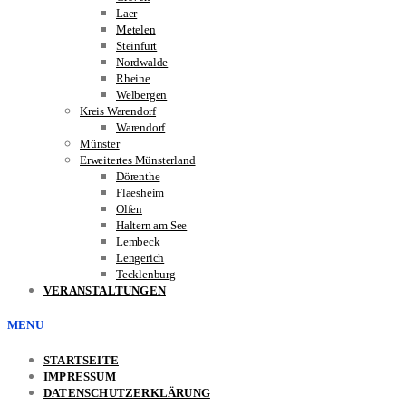
Laer
Metelen
Steinfurt
Nordwalde
Rheine
Welbergen
Kreis Warendorf
Warendorf
Münster
Erweitertes Münsterland
Dörenthe
Flaesheim
Olfen
Haltern am See
Lembeck
Lengerich
Tecklenburg
VERANSTALTUNGEN
MENU
STARTSEITE
IMPRESSUM
DATENSCHUTZERKLÄRUNG