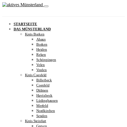
STARTSEITE
DAS MÜNSTERLAND
Kreis Borken
Ahaus
Borken
Heiden
Reken
Schöppingen
Velen
Vreden
Kreis Coesfeld
Billerbeck
Coesfeld
Dülmen
Havixbeck
Lüdinghausen
Merfeld
Nordkirchen
Senden
Kreis Steinfurt
Greven