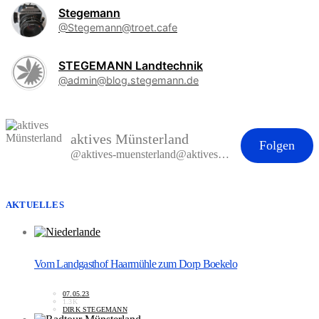
Stegemann
@Stegemann@troet.cafe
STEGEMANN Landtechnik
@admin@blog.stegemann.de
aktives Münsterland
Folgen
@aktives-muensterland@aktives-muensterland.de
AKTUELLES
Vom Landgasthof Haarmühle zum Dorp Boekelo
07.05.23
1.3K
DIRK STEGEMANN