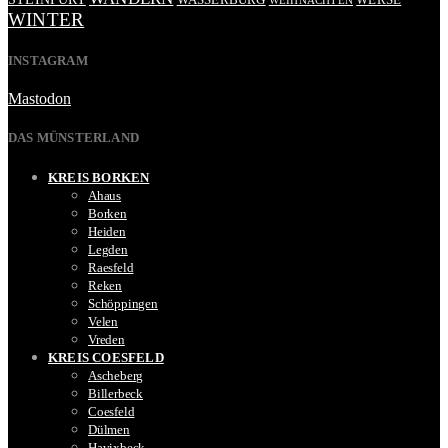
WEIHNACHTEN
WINTER
INSTAGRAM
Mastodon
DAS MÜNSTERLAND
KREIS BORKEN
Ahaus
Borken
Heiden
Legden
Raesfeld
Reken
Schöppingen
Velen
Vreden
KREIS COESFELD
Ascheberg
Billerbeck
Coesfeld
Dülmen
Havixbeck