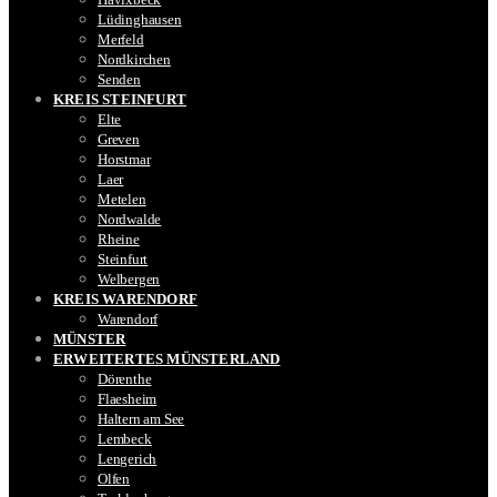
Lüdinghausen
Merfeld
Nordkirchen
Senden
KREIS STEINFURT
Elte
Greven
Horstmar
Laer
Metelen
Nordwalde
Rheine
Steinfurt
Welbergen
KREIS WARENDORF
Warendorf
MÜNSTER
ERWEITERTES MÜNSTERLAND
Dörenthe
Flaesheim
Haltern am See
Lembeck
Lengerich
Olfen