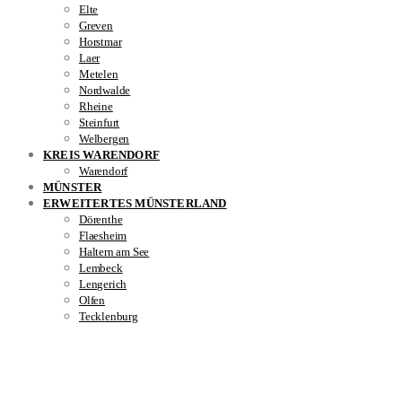
Elte
Greven
Horstmar
Laer
Metelen
Nordwalde
Rheine
Steinfurt
Welbergen
KREIS WARENDORF
Warendorf
MÜNSTER
ERWEITERTES MÜNSTERLAND
Dörenthe
Flaesheim
Haltern am See
Lembeck
Lengerich
Olfen
Tecklenburg