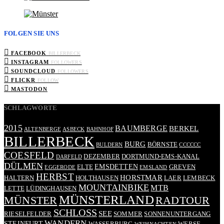
FOLGEN SIE UNS
FACEBOOK
BILLERBECK
INSTAGRAM
FOLLOWERS
SOUNDCLOUD
FOLLOWERS
FLICKR
FOLLOW
MASTODON
SCHLAGWORTE
2015
BAUMBERGE
BERKEL
ALTENBERGE
ASBECK
BAHNHOF
BILLERBECK
BURG
BÖRNSTE
BULDERN
CCCCCC
COESFELD
DEZEMBER
DORTMUND-EMS-KANAL
DARFELD
DÜLMEN
EMSDETTEN
ELTE
GREVEN
EGGERODE
EMSLAND
HERBST
HORSTMAR
HALTERN
HOLTHAUSEN
LAER
LEMBECK
MOUNTAINBIKE
MTB
LETTE
LÜDINGHAUSEN
MÜNSTERLAND
RADTOUR
MÜNSTER
SCHLOSS
SEE
RIESELFELDER
SOMMER
SONNENUNTERGANG
WANDERN
STEINFURT
WASSERBURG
WERSE