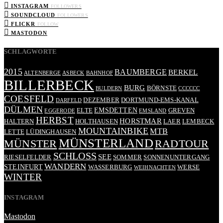
INSTAGRAM
FOLLOWERS
SOUNDCLOUD
FOLLOWERS
FLICKR
FOLLOW
MASTODON
SCHLAGWORTE
2015
BAUMBERGE
BERKEL
ALTENBERGE
ASBECK
BAHNHOF
BILLERBECK
BURG
BÖRNSTE
BULDERN
CCCCCC
COESFELD
DEZEMBER
DORTMUND-EMS-KANAL
DARFELD
DÜLMEN
EMSDETTEN
ELTE
GREVEN
EGGERODE
EMSLAND
HERBST
HORSTMAR
HALTERN
HOLTHAUSEN
LAER
LEMBECK
MOUNTAINBIKE
MTB
LETTE
LÜDINGHAUSEN
MÜNSTERLAND
RADTOUR
MÜNSTER
SCHLOSS
SEE
RIESELFELDER
SOMMER
SONNENUNTERGANG
WANDERN
STEINFURT
WASSERBURG
WERSE
WEIHNACHTEN
WINTER
INSTAGRAM
Mastodon