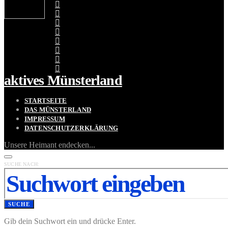
aktives Münsterland
STARTSEITE
DAS MÜNSTERLAND
IMPRESSUM
DATENSCHUTZERKLÄRUNG
Unsere Heimant endecken...
SUCHE NACH:
SUCHE
Gib dein Suchwort ein und drücke Enter.