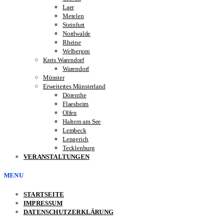
Laer
Metelen
Steinfurt
Nordwalde
Rheine
Welbergen
Kreis Warendorf
Warendorf
Münster
Erweitertes Münsterland
Dörenthe
Flaesheim
Olfen
Haltern am See
Lembeck
Lengerich
Tecklenburg
VERANSTALTUNGEN
MENU
STARTSEITE
IMPRESSUM
DATENSCHUTZERKLÄRUNG