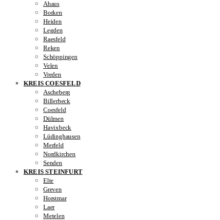
Ahaus
Borken
Heiden
Legden
Raesfeld
Reken
Schöppingen
Velen
Vreden
KREIS COESFELD
Ascheberg
Billerbeck
Coesfeld
Dülmen
Havixbeck
Lüdinghausen
Merfeld
Nordkirchen
Senden
KREIS STEINFURT
Elte
Greven
Horstmar
Laer
Metelen