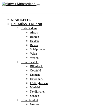
STARTSEITE
DAS MÜNSTERLAND
Kreis Borken
Ahaus
Borken
Heiden
Reken
Schöppingen
Velen
Vreden
Kreis Coesfeld
Billerbeck
Coesfeld
Dülmen
Havixbeck
Lüdinghausen
Merfeld
Nordkirchen
Senden
Kreis Steinfurt
Greven