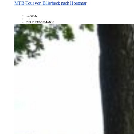
MTB-Tour von Billerbeck nach Horstmar
10.09.22
1.4K
DIRK STEGEMANN