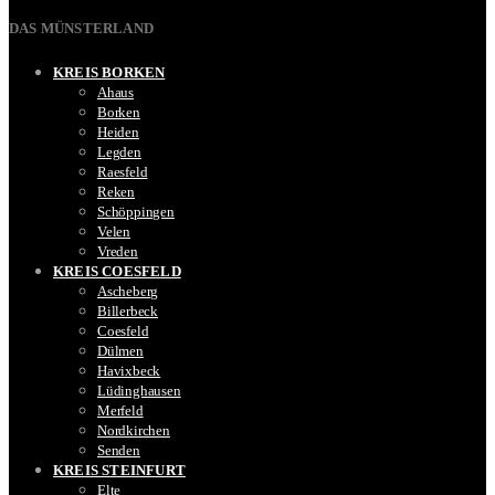
DAS MÜNSTERLAND
KREIS BORKEN
Ahaus
Borken
Heiden
Legden
Raesfeld
Reken
Schöppingen
Velen
Vreden
KREIS COESFELD
Ascheberg
Billerbeck
Coesfeld
Dülmen
Havixbeck
Lüdinghausen
Merfeld
Nordkirchen
Senden
KREIS STEINFURT
Elte