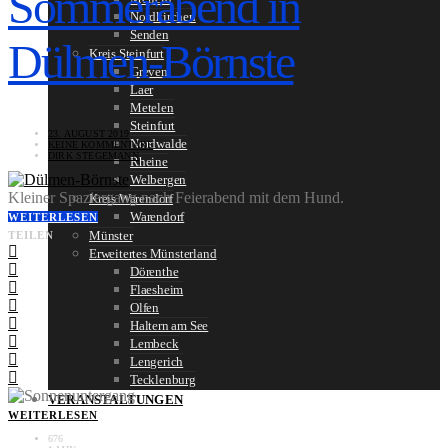
Sommerabend in
Nordkirchen
Senden
Dülmen-Börnste
Kreis Steinfurt
Greven
Laer
Metelen
Steinfurt
23. AUGUST 2019
Nordwalde
KEINE KOMMENTARE
DIRK STEGEMANN
Rheine
Welbergen
Kleiner Spaziergang nach Feierabend mit dem Hund.
Kreis Warendorf
Warendorf
WEITERLESEN
Münster
TEILEN
Erweitertes Münsterland
Dörenthe
Flaesheim
Olfen
Haltern am See
Lembeck
Lengerich
Tecklenburg
VERANSTALTUNGEN
WEITERLESEN
676