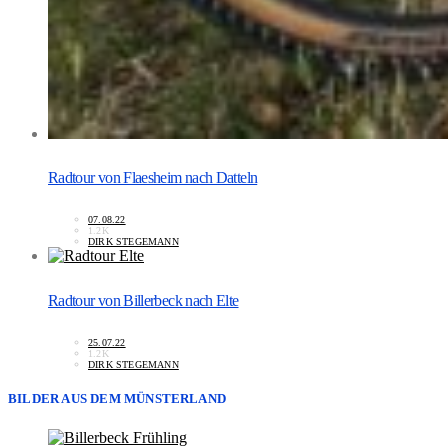
Radtour von Flaesheim nach Datteln
07.08.22
1.2K
DIRK STEGEMANN
Radtour von Billerbeck nach Elte
25.07.22
1.2K
DIRK STEGEMANN
BILDER AUS DEM MÜNSTERLAND