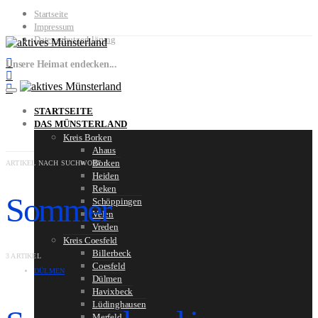
Startseite
Impressum
Datenschutzerklärung
Unsere Heimat endecken...
STARTSEITE
DAS MÜNSTERLAND
Kreis Borken
Ahaus
Borken
ARTIKEL NACH SUCHWORT
Heiden
Reken
Sommer
Schöppingen
Velen
Vreden
Kreis Coesfeld
Billerbeck
3 ARTIKEL
Coesfeld
DÜLMEN
Dülmen
Havixbeck
Lüdinghausen
Merfeld