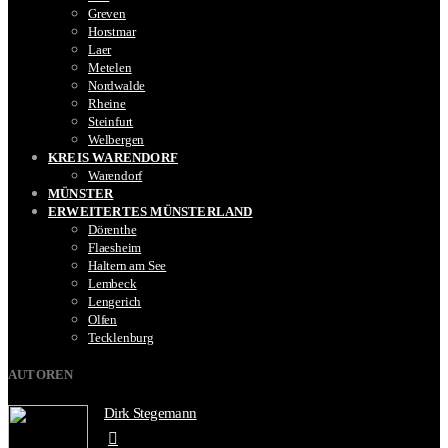
Greven
Horstmar
Laer
Metelen
Nordwalde
Rheine
Steinfurt
Welbergen
KREIS WARENDORF
Warendorf
MÜNSTER
ERWEITERTES MÜNSTERLAND
Dörenthe
Flaesheim
Haltern am See
Lembeck
Lengerich
Olfen
Tecklenburg
AUTOREN
Dirk Stegemann