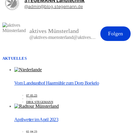
STEGEMANN Landtechnik
@admin@blog.stegemann.de
aktives Münsterland
Folgen
@aktives-muensterland@aktives-muensterland.de
AKTUELLES
Vom Landgasthof Haarmühle zum Dorp Boekelo
07.05.23
1.3K
DIRK STEGEMANN
Aprilwetter im April 2023
02.04.23