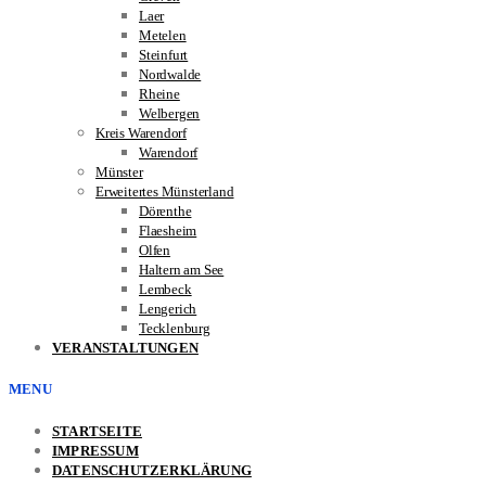
Laer
Metelen
Steinfurt
Nordwalde
Rheine
Welbergen
Kreis Warendorf
Warendorf
Münster
Erweitertes Münsterland
Dörenthe
Flaesheim
Olfen
Haltern am See
Lembeck
Lengerich
Tecklenburg
VERANSTALTUNGEN
MENU
STARTSEITE
IMPRESSUM
DATENSCHUTZERKLÄRUNG