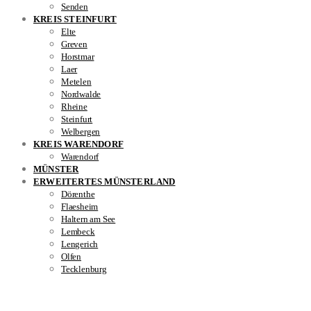
Senden
KREIS STEINFURT
Elte
Greven
Horstmar
Laer
Metelen
Nordwalde
Rheine
Steinfurt
Welbergen
KREIS WARENDORF
Warendorf
MÜNSTER
ERWEITERTES MÜNSTERLAND
Dörenthe
Flaesheim
Haltern am See
Lembeck
Lengerich
Olfen
Tecklenburg