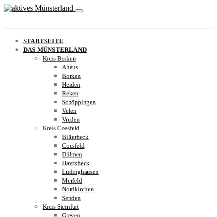
STARTSEITE
DAS MÜNSTERLAND
Kreis Borken
Ahaus
Borken
Heiden
Reken
Schöppingen
Velen
Vreden
Kreis Coesfeld
Billerbeck
Coesfeld
Dülmen
Havixbeck
Lüdinghausen
Merfeld
Nordkirchen
Senden
Kreis Steinfurt
Greven