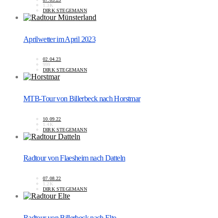
1.3K
DIRK STEGEMANN
Aprilwetter im April 2023
02.04.23
999
DIRK STEGEMANN
MTB-Tour von Billerbeck nach Horstmar
10.09.22
1.4K
DIRK STEGEMANN
Radtour von Flaesheim nach Datteln
07.08.22
1.2K
DIRK STEGEMANN
Radtour von Billerbeck nach Elte