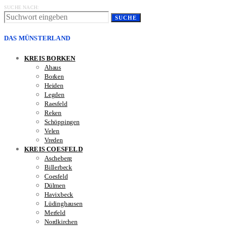
SUCHE NACH:
SUCHE
DAS MÜNSTERLAND
KREIS BORKEN
Ahaus
Borken
Heiden
Legden
Raesfeld
Reken
Schöppingen
Velen
Vreden
KREIS COESFELD
Ascheberg
Billerbeck
Coesfeld
Dülmen
Havixbeck
Lüdinghausen
Merfeld
Nordkirchen