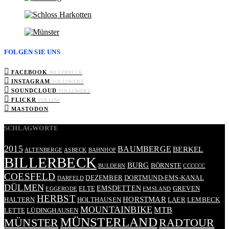
FOLGEN SIE UNS
FACEBOOK
BILLERBECK
INSTAGRAM
FOLLOWERS
SOUNDCLOUD
FOLLOWERS
FLICKR
FOLLOW
MASTODON
SCHLAGWORTE
2015
BAUMBERGE
BERKEL
ALTENBERGE
ASBECK
BAHNHOF
BILLERBECK
BURG
BÖRNSTE
BULDERN
CCCCCC
COESFELD
DEZEMBER
DORTMUND-EMS-KANAL
DARFELD
DÜLMEN
EMSDETTEN
ELTE
GREVEN
EGGERODE
EMSLAND
HERBST
HORSTMAR
HALTERN
HOLTHAUSEN
LAER
LEMBECK
MOUNTAINBIKE
MTB
LETTE
LÜDINGHAUSEN
MÜNSTERLAND
RADTOUR
MÜNSTER