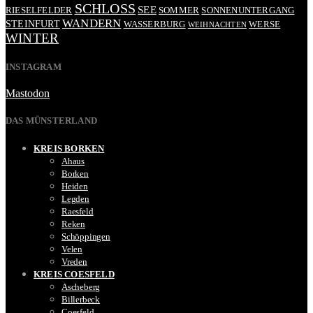
SCHLOSS
SEE
RIESELFELDER
SOMMER
SONNENUNTERGANG
WANDERN
STEINFURT
WASSERBURG
WERSE
WEIHNACHTEN
WINTER
INSTAGRAM
Mastodon
DAS MÜNSTERLAND
KREIS BORKEN
Ahaus
Borken
Heiden
Legden
Raesfeld
Reken
Schöppingen
Velen
Vreden
KREIS COESFELD
Ascheberg
Billerbeck
Coesfeld