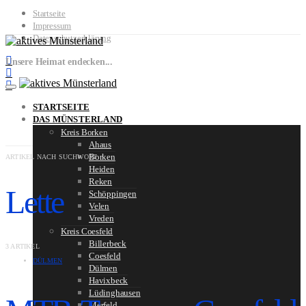
Startseite
Impressum
Datenschutzerklärung
Unsere Heimat endecken...
STARTSEITE
DAS MÜNSTERLAND
Kreis Borken
Ahaus
Borken
ARTIKEL NACH SUCHWORT
Heiden
Reken
Lette
Schöppingen
Velen
Vreden
Kreis Coesfeld
Billerbeck
3 ARTIKEL
Coesfeld
DÜLMEN
Dülmen
Havixbeck
Lüdinghausen
Merfeld