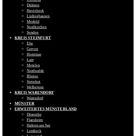
Dülmen
Havixbeck
Lüdinghausen
Merfeld
Nordkirchen
Senden
KREIS STEINFURT
Elte
Greven
Horstmar
Laer
Metelen
Nordwalde
Rheine
Steinfurt
Welbergen
KREIS WARENDORF
Warendorf
MÜNSTER
ERWEITERTES MÜNSTERLAND
Dörenthe
Flaesheim
Haltern am See
Lembeck