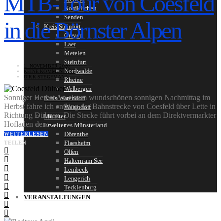
MTB-Tour von Coesfeld
Nordkirchen
Senden
in die Börnster Alpen
Kreis Steinfurt
Greven
Laer
Metelen
Steinfurt
1. NOVEMBER 2020
Nordwalde
KEINE KOMMENTARE
DIRK STEGEMANN
Rheine
Welbergen
Sonniger Herbst An einem wundschönen sonnigen Nachmittag im
Kreis Warendorf
Herbst fahre ich entlang der Bahnstrecke von Coesfeld über Lette in
Warendorf
Richtung Dülmen. Die Stecke führt vorbei an dem Direktvermarkter
Münster
Hofladen der…
Erweitertes Münsterland
Dörenthe
WEITERLESEN
Flaesheim
TEILEN
Olfen
Haltern am See
Lembeck
Lengerich
Tecklenburg
VERANSTALTUNGEN