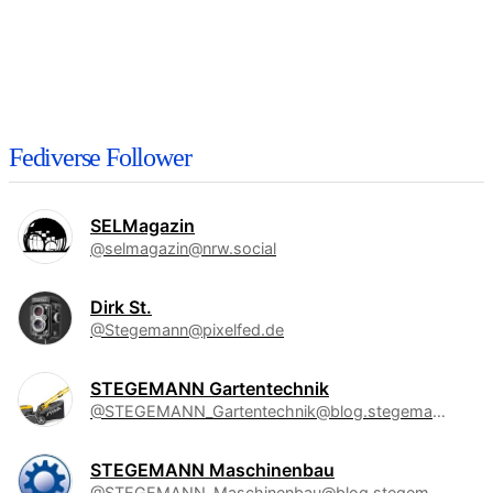
Fediverse Follower
SELMagazin
@selmagazin@nrw.social
Dirk St.
@Stegemann@pixelfed.de
STEGEMANN Gartentechnik
@STEGEMANN_Gartentechnik@blog.stegemann.de
STEGEMANN Maschinenbau
@STEGEMANN_Maschinenbau@blog.stegemann.de