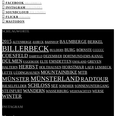
FACEBOOK
BILLERBECK
INSTAGRAM
FOLLOWERS
SOUNDCLOUD
FOLLOWERS
FLICKR
FOLLOW
MASTODON
SCHLAGWORTE
2015
BAUMBERGE
BERKEL
ALTENBERGE
ASBECK
BAHNHOF
BILLERBECK
BURG
BÖRNSTE
BULDERN
CCCCCC
COESFELD
DEZEMBER
DORTMUND-EMS-KANAL
DARFELD
DÜLMEN
EMSDETTEN
ELTE
GREVEN
EGGERODE
EMSLAND
HERBST
HORSTMAR
HALTERN
HOLTHAUSEN
LAER
LEMBECK
MOUNTAINBIKE
MTB
LETTE
LÜDINGHAUSEN
MÜNSTERLAND
RADTOUR
MÜNSTER
SCHLOSS
SEE
RIESELFELDER
SOMMER
SONNENUNTERGANG
WANDERN
STEINFURT
WASSERBURG
WERSE
WEIHNACHTEN
WINTER
INSTAGRAM