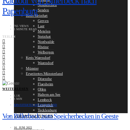
Radtour von Billerbeck nach
Nordkirchen
Papenburg
Senden
Kreis Steinfurt
Greven
Laer
765 VIEWS
1 MINUTE READ
Metelen
Steinfurt
TEILEN
Nordwalde
Rheine
Welbergen
Kreis Warendorf
Warendorf
Münster
Erweitertes Münsterland
Dörenthe
Flaesheim
WEITERLESEN
Olfen
Haltern am See
1.1K
1 MIN
Lembeck
Lengerich
ERWEITERTES MÜNSTERLAND
Tecklenburg
Von Billerbeck zum Speicherbecken in Geeste
VERANSTALTUNGEN
16. JUNI 2022