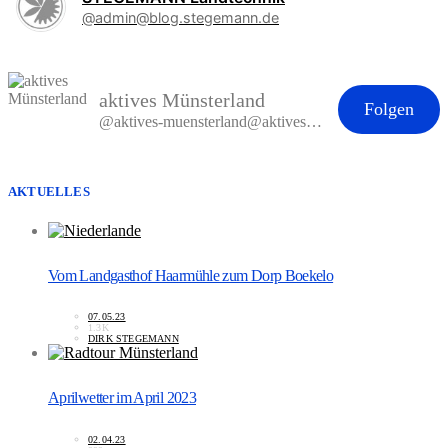
@admin@blog.stegemann.de
aktives Münsterland
Folgen
@aktives-muensterland@aktives-muensterland.de
AKTUELLES
Vom Landgasthof Haarmühle zum Dorp Boekelo
07.05.23
1.3K
DIRK STEGEMANN
Aprilwetter im April 2023
02.04.23