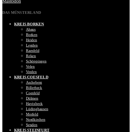
Mastodon
DAS MÜNSTERLAND
KREIS BORKEN
Ahaus
Borken
Heiden
Legden
Raesfeld
Reken
Schöppingen
Velen
Vreden
KREIS COESFELD
Ascheberg
Billerbeck
Coesfeld
Dülmen
Havixbeck
Lüdinghausen
Merfeld
Nordkirchen
Senden
KREIS STEINFURT