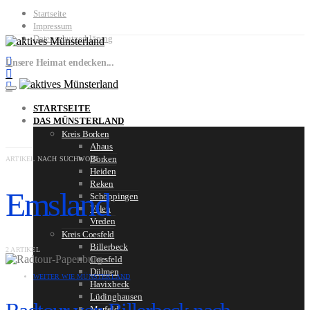
Startseite
Impressum
Datenschutzerklärung
Unsere Heimat endecken...
STARTSEITE
DAS MÜNSTERLAND
Kreis Borken
Ahaus
Borken
ARTIKEL NACH SUCHWORT
Heiden
Reken
Emsland
Schöppingen
Velen
Vreden
Kreis Coesfeld
Billerbeck
2 ARTIKEL
Coesfeld
Dülmen
WEITER WIE MÜNSTERLAND
Havixbeck
Lüdinghausen
Merfeld