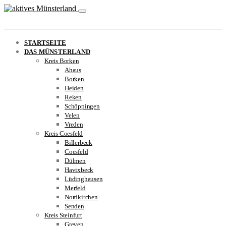
STARTSEITE
DAS MÜNSTERLAND
Kreis Borken
Ahaus
Borken
Heiden
Reken
Schöppingen
Velen
Vreden
Kreis Coesfeld
Billerbeck
Coesfeld
Dülmen
Havixbeck
Lüdinghausen
Merfeld
Nordkirchen
Senden
Kreis Steinfurt
Greven