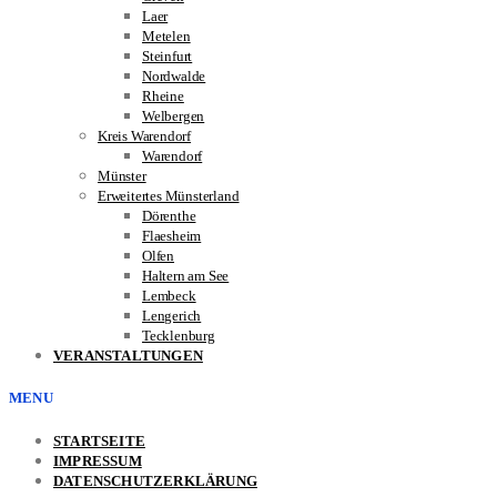
Laer
Metelen
Steinfurt
Nordwalde
Rheine
Welbergen
Kreis Warendorf
Warendorf
Münster
Erweitertes Münsterland
Dörenthe
Flaesheim
Olfen
Haltern am See
Lembeck
Lengerich
Tecklenburg
VERANSTALTUNGEN
MENU
STARTSEITE
IMPRESSUM
DATENSCHUTZERKLÄRUNG