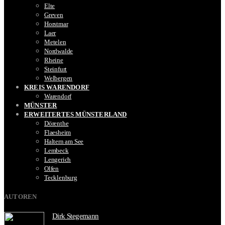
Elte
Greven
Horstmar
Laer
Metelen
Nordwalde
Rheine
Steinfurt
Welbergen
KREIS WARENDORF
Warendorf
MÜNSTER
ERWEITERTES MÜNSTERLAND
Dörenthe
Flaesheim
Haltern am See
Lembeck
Lengerich
Olfen
Tecklenburg
AUTOREN
Dirk Stegemann