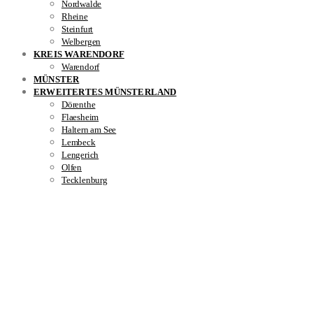
Nordwalde
Rheine
Steinfurt
Welbergen
KREIS WARENDORF
Warendorf
MÜNSTER
ERWEITERTES MÜNSTERLAND
Dörenthe
Flaesheim
Haltern am See
Lembeck
Lengerich
Olfen
Tecklenburg