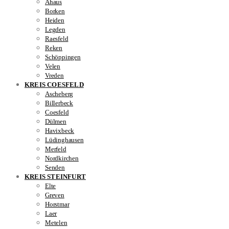
Ahaus
Borken
Heiden
Legden
Raesfeld
Reken
Schöppingen
Velen
Vreden
KREIS COESFELD
Ascheberg
Billerbeck
Coesfeld
Dülmen
Havixbeck
Lüdinghausen
Merfeld
Nordkirchen
Senden
KREIS STEINFURT
Elte
Greven
Horstmar
Laer
Metelen