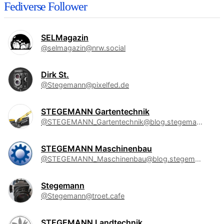
Fediverse Follower
SELMagazin
@selmagazin@nrw.social
Dirk St.
@Stegemann@pixelfed.de
STEGEMANN Gartentechnik
@STEGEMANN_Gartentechnik@blog.stegemann.de
STEGEMANN Maschinenbau
@STEGEMANN_Maschinenbau@blog.stegemann.de
Stegemann
@Stegemann@troet.cafe
STEGEMANN Landtechnik