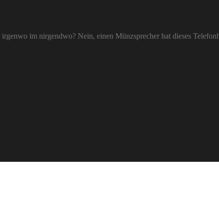
 irgenwo im nirgendwo? Nein, einen Münzsprecher hat dieses Telefon