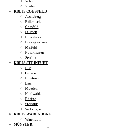
Velen
Vreden
KREIS COESFELD
Ascheberg
Billerbeck
Coesfeld
Dülmen
Havixbeck
Lüdinghausen
Merfeld
Nordkirchen
Senden
KREIS STEINFURT
Elte
Greven
Horstmar
Laer
Metelen
Nordwalde
Rheine
Steinfurt
Welbergen
KREIS WARENDORF
Warendorf
MÜNSTER