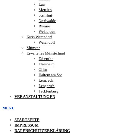
Laer
Metelen
Steinfurt
Nordwalde
Rheine
Welbergen
Kreis Warendorf
Warendorf
Münster
Erweitertes Münsterland
Dörenthe
Flaesheim
Olfen
Haltern am See
Lembeck
Lengerich
Tecklenburg
VERANSTALTUNGEN
MENU
STARTSEITE
IMPRESSUM
DATENSCHUTZERKLÄRUNG