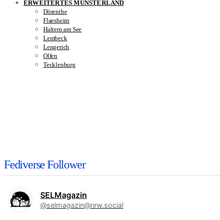
ERWEITERTES MÜNSTERLAND
Dörenthe
Flaesheim
Haltern am See
Lembeck
Lengerich
Olfen
Tecklenburg
Fediverse Follower
SELMagazin
@selmagazin@nrw.social