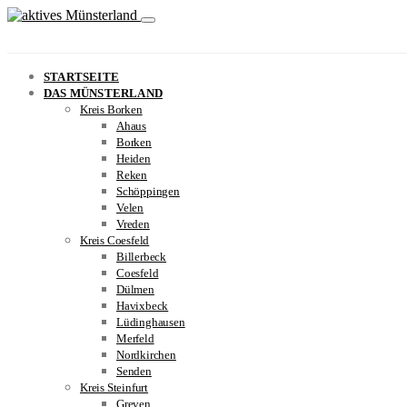
STARTSEITE
DAS MÜNSTERLAND
Kreis Borken
Ahaus
Borken
Heiden
Reken
Schöppingen
Velen
Vreden
Kreis Coesfeld
Billerbeck
Coesfeld
Dülmen
Havixbeck
Lüdinghausen
Merfeld
Nordkirchen
Senden
Kreis Steinfurt
Greven