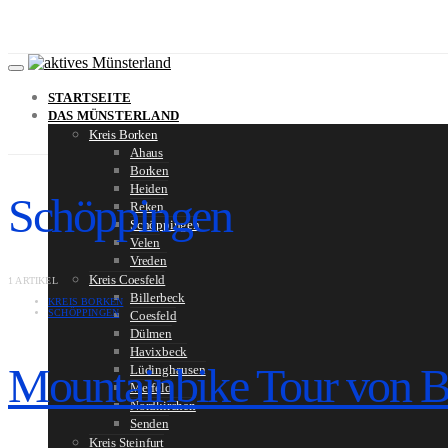
STARTSEITE
DAS MÜNSTERLAND
Kreis Borken
Ahaus
Borken
Heiden
Schöppingen
Reken
Schöppingen
Velen
Vreden
Kreis Coesfeld
1 ARTIKEL
Billerbeck
KREIS BORKEN
SCHÖPPINGEN
Coesfeld
Dülmen
Havixbeck
Mountainbike Tour von B
Lüdinghausen
Merfeld
Nordkirchen
Senden
Kreis Steinfurt