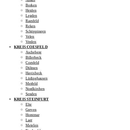
Borken
Heiden
Legden
Raesfeld
Reken
Schöppingen
Velen
Vreden
KREIS COESFELD
Ascheberg
Billerbeck
Coesfeld
Dülmen
Havixbeck
Lüdinghausen
Merfeld
Nordkirchen
Senden
KREIS STEINFURT
Elte
Greven
Horstmar
Laer
Metelen