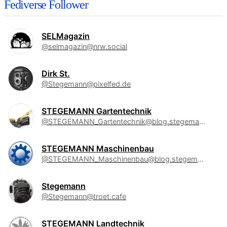
Fediverse Follower
SELMagazin
@selmagazin@nrw.social
Dirk St.
@Stegemann@pixelfed.de
STEGEMANN Gartentechnik
@STEGEMANN_Gartentechnik@blog.stegemann.de
STEGEMANN Maschinenbau
@STEGEMANN_Maschinenbau@blog.stegemann.de
Stegemann
@Stegemann@troet.cafe
STEGEMANN Landtechnik