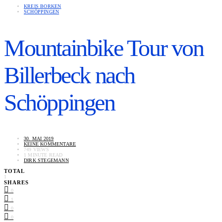
KREIS BORKEN
SCHÖPPINGEN
Mountainbike Tour von
Billerbeck nach
Schöppingen
30. MAI 2019
KEINE KOMMENTARE
749 VIEWS
1 MINUTE READ
DIRK STEGEMANN
TOTAL
1
SHARES
0
1
0
0