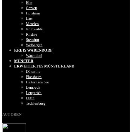
Elte
Greven
Horstmar
Laer
Metelen
Nordwalde
Rheine
Steinfurt
Welbergen
KREIS WARENDORF
Warendorf
MÜNSTER
ERWEITERTES MÜNSTERLAND
Dörenthe
Flaesheim
Haltern am See
Lembeck
Lengerich
Olfen
Tecklenburg
AUTOREN