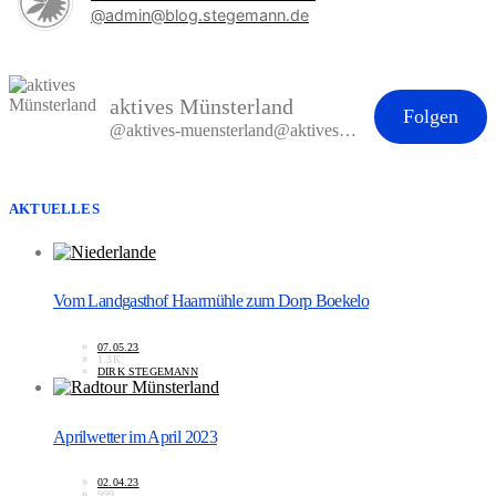
@admin@blog.stegemann.de
aktives Münsterland
Folgen
@aktives-muensterland@aktives-muensterland.de
AKTUELLES
Vom Landgasthof Haarmühle zum Dorp Boekelo
07.05.23
1.3K
DIRK STEGEMANN
Aprilwetter im April 2023
02.04.23
999