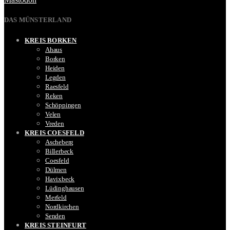
DAS MÜNSTERLAND
KREIS BORKEN
Ahaus
Borken
Heiden
Legden
Raesfeld
Reken
Schöppingen
Velen
Vreden
KREIS COESFELD
Ascheberg
Billerbeck
Coesfeld
Dülmen
Havixbeck
Lüdinghausen
Merfeld
Nordkirchen
Senden
KREIS STEINFURT