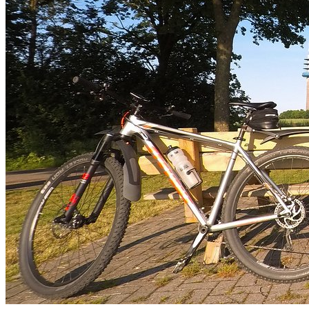
Nordkirchen
Senden
Kreis Steinfurt
Greven
Laer
Metelen
Steinfurt
Nordwalde
Rheine
Welbergen
Kreis Warendorf
Warendorf
Münster
Erweitertes Münsterland
Dörenthe
Flaesheim
Olfen
Haltern am See
Lembeck
Lengerich
Tecklenburg
VERANSTALTUNGEN