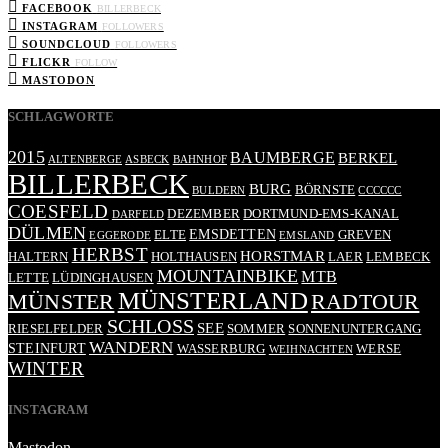
FACEBOOK
BILLERBECK
INSTAGRAM
FOLLOWERS
SOUNDCLOUD
FOLLOWERS
FLICKR
FOLLOW
MASTODON
SCHLAGWORTE
2015
BAUMBERGE
BERKEL
ALTENBERGE
ASBECK
BAHNHOF
BILLERBECK
BURG
BÖRNSTE
BULDERN
CCCCCC
COESFELD
DEZEMBER
DORTMUND-EMS-KANAL
DARFELD
DÜLMEN
EMSDETTEN
ELTE
GREVEN
EGGERODE
EMSLAND
HERBST
HORSTMAR
HALTERN
HOLTHAUSEN
LAER
LEMBECK
MOUNTAINBIKE
MTB
LETTE
LÜDINGHAUSEN
MÜNSTERLAND
RADTOUR
MÜNSTER
SCHLOSS
SEE
RIESELFELDER
SOMMER
SONNENUNTERGANG
WANDERN
STEINFURT
WASSERBURG
WERSE
WEIHNACHTEN
WINTER
INSTAGRAM
Mastodon