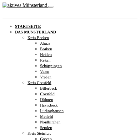
STARTSEITE
DAS MÜNSTERLAND
Kreis Borken
Ahaus
Borken
Heiden
Reken
Schöppingen
Velen
Vreden
Kreis Coesfeld
Billerbeck
Coesfeld
Dülmen
Havixbeck
Lüdinghausen
Merfeld
Nordkirchen
Senden
Kreis Steinfurt
Greven