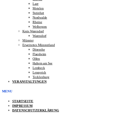
Laer
Metelen
Steinfurt
Nordwalde
Rheine
Welbergen
Kreis Warendorf
Warendorf
Münster
Erweitertes Münsterland
Dörenthe
Flaesheim
Olfen
Haltern am See
Lembeck
Lengerich
Tecklenburg
VERANSTALTUNGEN
MENU
STARTSEITE
IMPRESSUM
DATENSCHUTZERKLÄRUNG