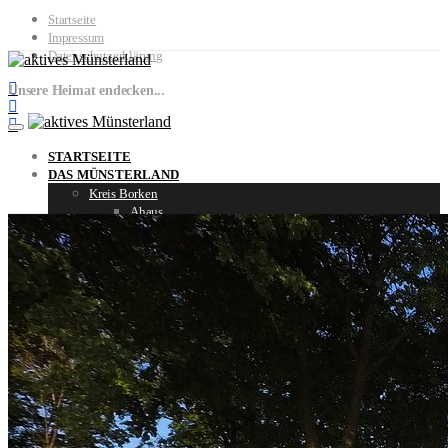
Startseite
Impressum
Datenschutzerklärung
Unsere Heimat endecken...
STARTSEITE
DAS MÜNSTERLAND
Kreis Borken
Ahaus
Borken
Heiden
Reken
Schöppingen
Velen
Vreden
Kreis Coesfeld
Billerbeck
Coesfeld
Dülmen
Havixbeck
Lüdinghausen
Merfeld