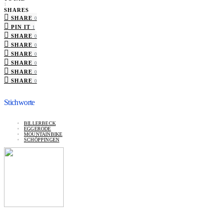
1
SHARES
SHARE
0
PIN IT
1
SHARE
0
SHARE
0
SHARE
0
SHARE
0
SHARE
0
SHARE
0
Stichworte
BILLERBECK
EGGERODE
MOUNTAINBIKE
SCHÖPPINGEN