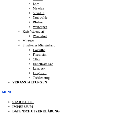
Laer
Metelen
Steinfurt
Nordwalde
Rheine
Welbergen
Kreis Warendorf
Warendorf
Münster
Erweitertes Münsterland
Dörenthe
Flaesheim
Olfen
Haltern am See
Lembeck
Lengerich
Tecklenburg
VERANSTALTUNGEN
MENU
STARTSEITE
IMPRESSUM
DATENSCHUTZERKLÄRUNG