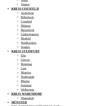
Velen
Vreden
KREIS COESFELD
Ascheberg
Billerbeck
Coesfeld
Dülmen
Havixbeck
Lüdinghausen
Merfeld
Nordkirchen
Senden
KREIS STEINFURT
Elte
Greven
Horstmar
Laer
Metelen
Nordwalde
Rheine
Steinfurt
Welbergen
KREIS WARENDORF
Warendorf
MÜNSTER