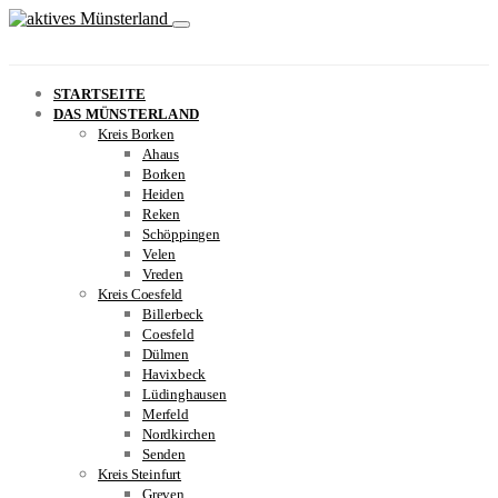
STARTSEITE
DAS MÜNSTERLAND
Kreis Borken
Ahaus
Borken
Heiden
Reken
Schöppingen
Velen
Vreden
Kreis Coesfeld
Billerbeck
Coesfeld
Dülmen
Havixbeck
Lüdinghausen
Merfeld
Nordkirchen
Senden
Kreis Steinfurt
Greven