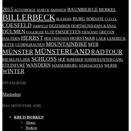
2015
BAUMBERGE
BERKEL
ALTENBERGE
ASBECK
BAHNHOF
BILLERBECK
BURG
BÖRNSTE
BULDERN
CCCCCC
COESFELD
DEZEMBER
DORTMUND-EMS-KANAL
DARFELD
DÜLMEN
EMSDETTEN
ELTE
GREVEN
EGGERODE
EMSLAND
HERBST
HORSTMAR
HALTERN
HOLTHAUSEN
LAER
LEMBECK
MOUNTAINBIKE
MTB
LETTE
LÜDINGHAUSEN
MÜNSTERLAND
RADTOUR
MÜNSTER
SCHLOSS
SEE
RIESELFELDER
SOMMER
SONNENUNTERGANG
WANDERN
STEINFURT
WASSERBURG
WERSE
WEIHNACHTEN
WINTER
INSTAGRAM
Mastodon
DAS MÜNSTERLAND
KREIS BORKEN
Ahaus
Borken