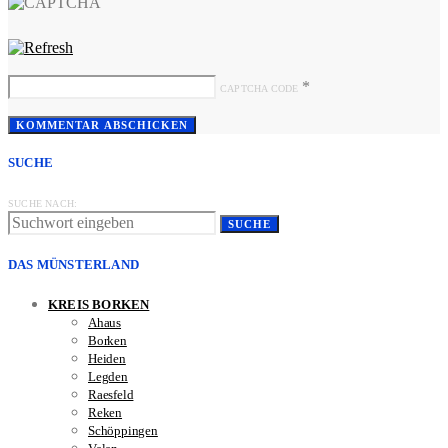
*
CAPTCHA CODE
SUCHE
SUCHE NACH:
SUCHE
DAS MÜNSTERLAND
KREIS BORKEN
Ahaus
Borken
Heiden
Legden
Raesfeld
Reken
Schöppingen