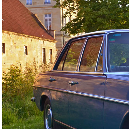
Nordkirchen
Senden
Kreis Steinfurt
Greven
Laer
Metelen
Steinfurt
Nordwalde
Rheine
Welbergen
Kreis Warendorf
Warendorf
Münster
Erweitertes Münsterland
Dörenthe
Flaesheim
Olfen
Haltern am See
Lembeck
Lengerich
Tecklenburg
VERANSTALTUNGEN