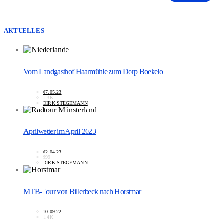
AKTUELLES
Vom Landgasthof Haarmühle zum Dorp Boekelo
07.05.23
1.3K
DIRK STEGEMANN
Aprilwetter im April 2023
02.04.23
999
DIRK STEGEMANN
MTB-Tour von Billerbeck nach Horstmar
10.09.22
1.4K