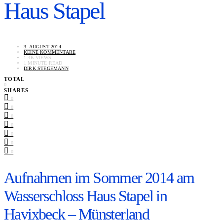
Haus Stapel
3. AUGUST 2014
KEINE KOMMENTARE
1.3K VIEWS
1 MINUTE READ
DIRK STEGEMANN
TOTAL
0
SHARES
0
0
0
0
0
0
0
Aufnahmen im Sommer 2014 am
Wasserschloss Haus Stapel in
Havixbeck – Münsterland