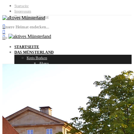
Startseite
Impressum
Datenschutzerklärung
Unsere Heimat endecken...
STARTSEITE
DAS MÜNSTERLAND
Kreis Borken
Ahaus
Borken
Heiden
Reken
Schöppingen
Velen
Vreden
Kreis Coesfeld
Billerbeck
Coesfeld
Dülmen
Havixbeck
Lüdinghausen
Merfeld