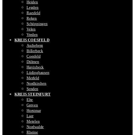
Heiden
Legden
Raesfeld
Reken
Schöppingen
Velen
Vreden
KREIS COESFELD
Ascheberg
Billerbeck
Coesfeld
Dülmen
Havixbeck
Lüdinghausen
Merfeld
Nordkirchen
Senden
KREIS STEINFURT
Elte
Greven
Horstmar
Laer
Metelen
Nordwalde
Rheine