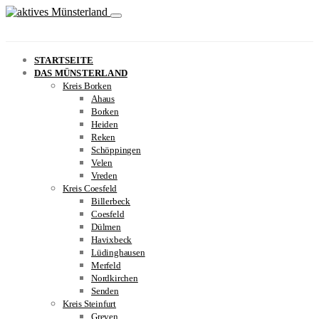
STARTSEITE
DAS MÜNSTERLAND
Kreis Borken
Ahaus
Borken
Heiden
Reken
Schöppingen
Velen
Vreden
Kreis Coesfeld
Billerbeck
Coesfeld
Dülmen
Havixbeck
Lüdinghausen
Merfeld
Nordkirchen
Senden
Kreis Steinfurt
Greven