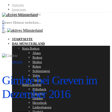
Startseite
Impressum
Datenschutzerklärung
Unsere Heimat endecken...
STARTSEITE
DAS MÜNSTERLAND
Kreis Borken
Ahaus
Borken
Heiden
GREVEN
Reken
Schöppingen
Gimbte bei Greven im
Velen
Vreden
Kreis Coesfeld
Dezember 2016
Billerbeck
Coesfeld
Dülmen
Havixbeck
Lüdinghausen
Merfeld