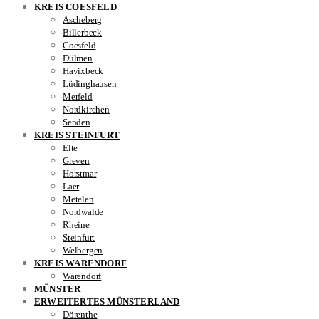
KREIS COESFELD
Ascheberg
Billerbeck
Coesfeld
Dülmen
Havixbeck
Lüdinghausen
Merfeld
Nordkirchen
Senden
KREIS STEINFURT
Elte
Greven
Horstmar
Laer
Metelen
Nordwalde
Rheine
Steinfurt
Welbergen
KREIS WARENDORF
Warendorf
MÜNSTER
ERWEITERTES MÜNSTERLAND
Dörenthe