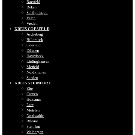
Raesfeld
Reken
Schöppingen
Velen
Vreden
KREIS COESFELD
Ascheberg
Billerbeck
Coesfeld
Dülmen
Havixbeck
Lüdinghausen
Merfeld
Nordkirchen
Senden
KREIS STEINFURT
Elte
Greven
Horstmar
Laer
Metelen
Nordwalde
Rheine
Steinfurt
Welbergen