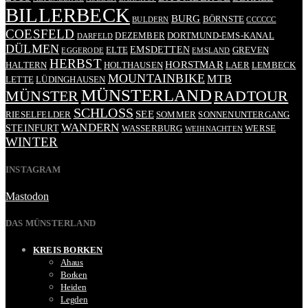
BILLERBECK
BURG
BÖRNSTE
BULDERN
CCCCCC
COESFELD
DEZEMBER
DORTMUND-EMS-KANAL
DARFELD
DÜLMEN
EMSDETTEN
ELTE
GREVEN
EGGERODE
EMSLAND
HERBST
HORSTMAR
HALTERN
HOLTHAUSEN
LAER
LEMBECK
MOUNTAINBIKE
MTB
LETTE
LÜDINGHAUSEN
MÜNSTERLAND
RADTOUR
MÜNSTER
SCHLOSS
SEE
RIESELFELDER
SOMMER
SONNENUNTERGANG
WANDERN
STEINFURT
WASSERBURG
WERSE
WEIHNACHTEN
WINTER
INSTAGRAM
Mastodon
DAS MÜNSTERLAND
KREIS BORKEN
Ahaus
Borken
Heiden
Legden