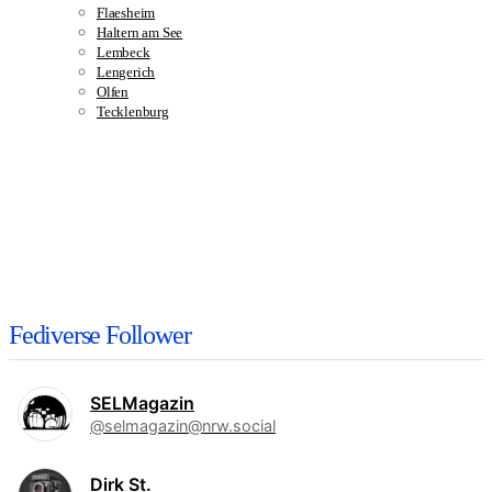
Flaesheim
Haltern am See
Lembeck
Lengerich
Olfen
Tecklenburg
Fediverse Follower
SELMagazin
@selmagazin@nrw.social
Dirk St.