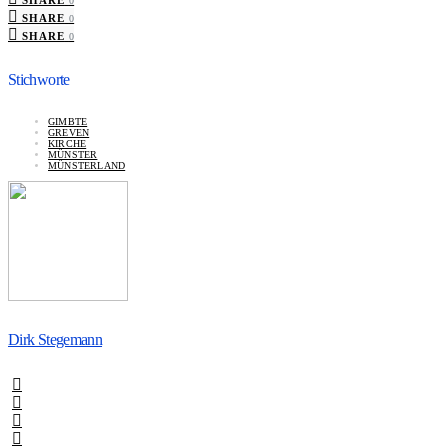
SHARE
0
SHARE
0
SHARE
0
Stichworte
GIMBTE
GREVEN
KIRCHE
MÜNSTER
MÜNSTERLAND
Dirk Stegemann