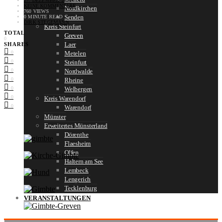
27. DEZEMBER 2016
KEINE KOMMENTARE
Nordkirchen
760 VIEWS
Senden
0 MINUTE READ
DIRK STEGEMANN
Kreis Steinfurt
TOTAL
Greven
0
Laer
SHARES
0
Metelen
0
Steinfurt
0
Nordwalde
0
Rheine
0
Welbergen
0
Kreis Warendorf
0
Warendorf
Münster
Erweitertes Münsterland
Dörenthe
Flaesheim
Olfen
Haltern am See
Lembeck
Lengerich
Tecklenburg
VERANSTALTUNGEN