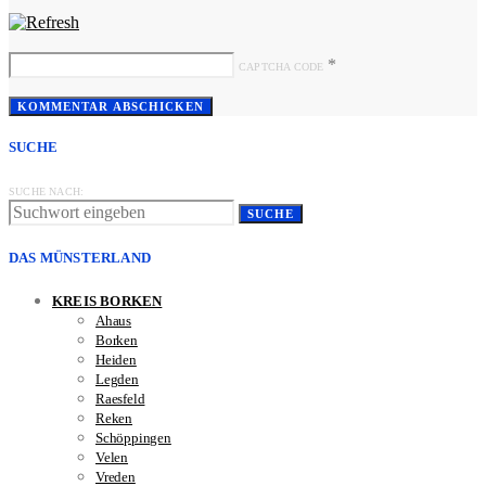
*
CAPTCHA CODE
SUCHE
SUCHE NACH:
SUCHE
DAS MÜNSTERLAND
KREIS BORKEN
Ahaus
Borken
Heiden
Legden
Raesfeld
Reken
Schöppingen
Velen
Vreden