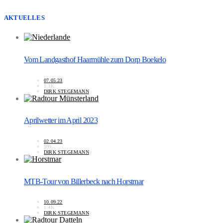
AKTUELLES
Vom Landgasthof Haarmühle zum Dorp Boekelo
07.05.23
1.3K
DIRK STEGEMANN
Aprilwetter im April 2023
02.04.23
999
DIRK STEGEMANN
MTB-Tour von Billerbeck nach Horstmar
10.09.22
1.4K
DIRK STEGEMANN