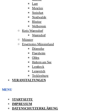
Laer
Metelen
Steinfurt
Nordwalde
Rheine
Welbergen
Kreis Warendorf
Warendorf
Münster
Erweitertes Münsterland
Dörenthe
Flaesheim
Olfen
Haltern am See
Lembeck
Lengerich
Tecklenburg
VERANSTALTUNGEN
MENU
STARTSEITE
IMPRESSUM
DATENSCHUTZERKLÄRUNG