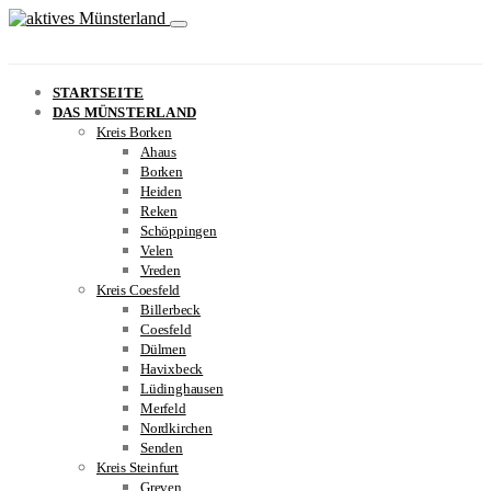
STARTSEITE
DAS MÜNSTERLAND
Kreis Borken
Ahaus
Borken
Heiden
Reken
Schöppingen
Velen
Vreden
Kreis Coesfeld
Billerbeck
Coesfeld
Dülmen
Havixbeck
Lüdinghausen
Merfeld
Nordkirchen
Senden
Kreis Steinfurt
Greven