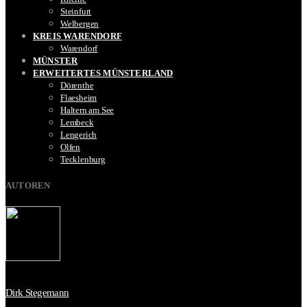
Steinfurt
Welbergen
KREIS WARENDORF
Warendorf
MÜNSTER
ERWEITERTES MÜNSTERLAND
Dörenthe
Flaesheim
Haltern am See
Lembeck
Lengerich
Olfen
Tecklenburg
AUTOREN
Dirk Stegemann