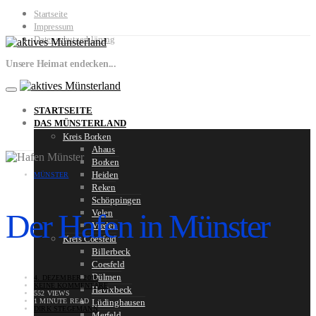
Startseite
Impressum
Datenschutzerklärung
Unsere Heimat endecken...
STARTSEITE
DAS MÜNSTERLAND
Kreis Borken
Ahaus
Borken
Heiden
MÜNSTER
Reken
Schöppingen
Der Hafen in Münster
Velen
Vreden
Kreis Coesfeld
Billerbeck
Coesfeld
Dülmen
4. DEZEMBER 2016
KEINE KOMMENTARE
Havixbeck
552 VIEWS
1 MINUTE READ
Lüdinghausen
DIRK STEGEMANN
Merfeld