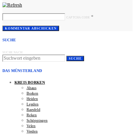
*
CAPTCHA CODE
SUCHE
SUCHE NACH:
SUCHE
DAS MÜNSTERLAND
KREIS BORKEN
Ahaus
Borken
Heiden
Legden
Raesfeld
Reken
Schöppingen
Velen
Vreden