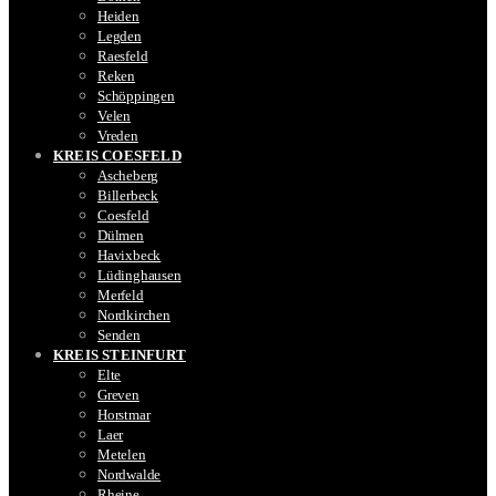
Heiden
Legden
Raesfeld
Reken
Schöppingen
Velen
Vreden
KREIS COESFELD
Ascheberg
Billerbeck
Coesfeld
Dülmen
Havixbeck
Lüdinghausen
Merfeld
Nordkirchen
Senden
KREIS STEINFURT
Elte
Greven
Horstmar
Laer
Metelen
Nordwalde
Rheine