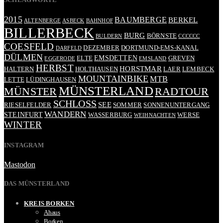
2015
BAUMBERGE
BERKEL
ALTENBERGE
ASBECK
BAHNHOF
BILLERBECK
BURG
BÖRNSTE
BULDERN
CCCCCC
COESFELD
DEZEMBER
DORTMUND-EMS-KANAL
DARFELD
DÜLMEN
EMSDETTEN
ELTE
GREVEN
EGGERODE
EMSLAND
HERBST
HORSTMAR
HALTERN
HOLTHAUSEN
LAER
LEMBECK
MOUNTAINBIKE
MTB
LETTE
LÜDINGHAUSEN
MÜNSTERLAND
RADTOUR
MÜNSTER
SCHLOSS
SEE
RIESELFELDER
SOMMER
SONNENUNTERGANG
WANDERN
STEINFURT
WASSERBURG
WERSE
WEIHNACHTEN
WINTER
INSTAGRAM
Mastodon
DAS MÜNSTERLAND
KREIS BORKEN
Ahaus
Borken