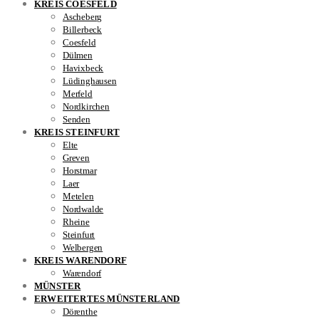
KREIS COESFELD
Ascheberg
Billerbeck
Coesfeld
Dülmen
Havixbeck
Lüdinghausen
Merfeld
Nordkirchen
Senden
KREIS STEINFURT
Elte
Greven
Horstmar
Laer
Metelen
Nordwalde
Rheine
Steinfurt
Welbergen
KREIS WARENDORF
Warendorf
MÜNSTER
ERWEITERTES MÜNSTERLAND
Dörenthe