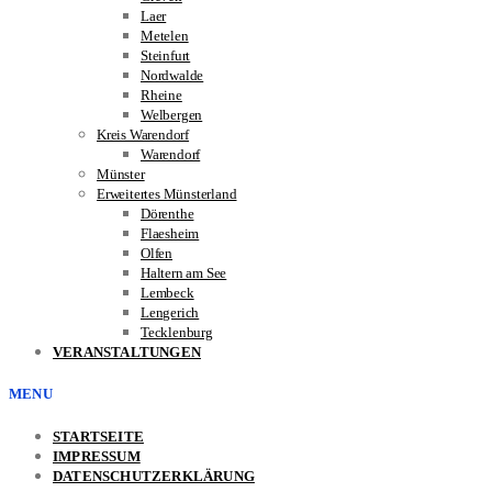
Laer
Metelen
Steinfurt
Nordwalde
Rheine
Welbergen
Kreis Warendorf
Warendorf
Münster
Erweitertes Münsterland
Dörenthe
Flaesheim
Olfen
Haltern am See
Lembeck
Lengerich
Tecklenburg
VERANSTALTUNGEN
MENU
STARTSEITE
IMPRESSUM
DATENSCHUTZERKLÄRUNG