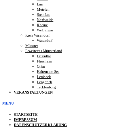
Laer
Metelen
Steinfurt
Nordwalde
Rheine
Welbergen
Kreis Warendorf
Warendorf
Münster
Erweitertes Münsterland
Dörenthe
Flaesheim
Olfen
Haltern am See
Lembeck
Lengerich
Tecklenburg
VERANSTALTUNGEN
MENU
STARTSEITE
IMPRESSUM
DATENSCHUTZERKLÄRUNG