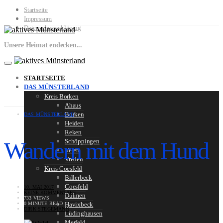
Startseite
Impressum
Datenschutzerklärung
Unsere Heimat endecken...
STARTSEITE
DAS MÜNSTERLAND
Kreis Borken
Ahaus
Borken
DAS MÜNSTERLAND
Heiden
Reken
Wandern mit dem Hund
Schöppingen
Velen
Vreden
Kreis Coesfeld
Billerbeck
Coesfeld
10. MAI 2017
KEINE KOMMENTARE
Dülmen
733 VIEWS
0 MINUTE READ
Havixbeck
DIRK STEGEMANN
Lüdinghausen
Merfeld