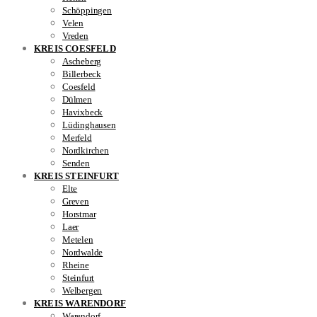
Schöppingen
Velen
Vreden
KREIS COESFELD
Ascheberg
Billerbeck
Coesfeld
Dülmen
Havixbeck
Lüdinghausen
Merfeld
Nordkirchen
Senden
KREIS STEINFURT
Elte
Greven
Horstmar
Laer
Metelen
Nordwalde
Rheine
Steinfurt
Welbergen
KREIS WARENDORF
Warendorf