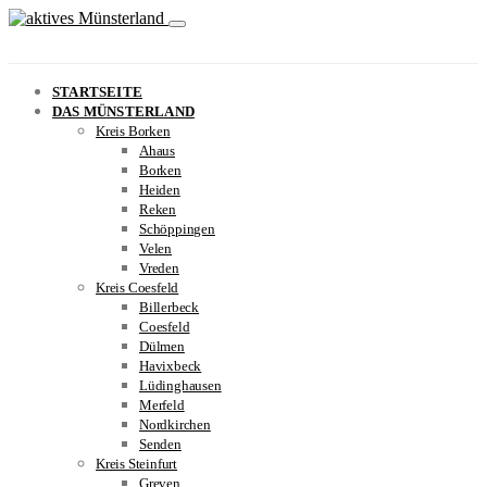
STARTSEITE
DAS MÜNSTERLAND
Kreis Borken
Ahaus
Borken
Heiden
Reken
Schöppingen
Velen
Vreden
Kreis Coesfeld
Billerbeck
Coesfeld
Dülmen
Havixbeck
Lüdinghausen
Merfeld
Nordkirchen
Senden
Kreis Steinfurt
Greven