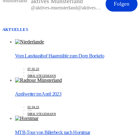
aktives Münsterland
Folgen
@aktives-muensterland@aktives-muensterland.de
AKTUELLES
Vom Landgasthof Haarmühle zum Dorp Boekelo
07.05.23
1.3K
DIRK STEGEMANN
Aprilwetter im April 2023
02.04.23
999
DIRK STEGEMANN
MTB-Tour von Billerbeck nach Horstmar