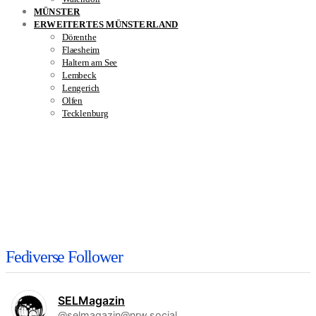
MÜNSTER
ERWEITERTES MÜNSTERLAND
Dörenthe
Flaesheim
Haltern am See
Lembeck
Lengerich
Olfen
Tecklenburg
Fediverse Follower
SELMagazin
@selmagazin@nrw.social