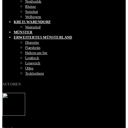
Nordwalde
Rheine
Steinfurt
Welbergen
KREIS WARENDORF
Warendorf
MÜNSTER
ERWEITERTES MÜNSTERLAND
Dörenthe
Flaesheim
Haltern am See
Lembeck
Lengerich
Olfen
Tecklenburg
AUTOREN