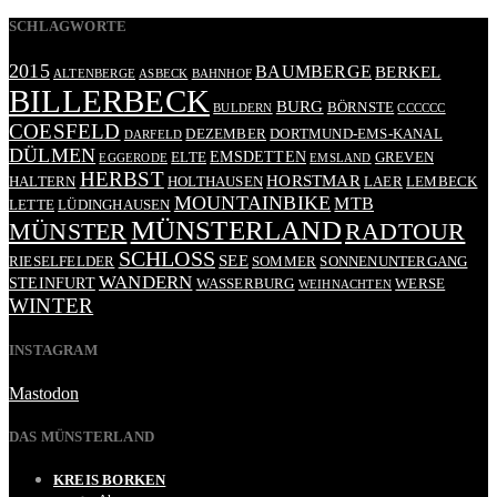
SCHLAGWORTE
2015
BAUMBERGE
BERKEL
ALTENBERGE
ASBECK
BAHNHOF
BILLERBECK
BURG
BÖRNSTE
BULDERN
CCCCCC
COESFELD
DEZEMBER
DORTMUND-EMS-KANAL
DARFELD
DÜLMEN
EMSDETTEN
ELTE
GREVEN
EGGERODE
EMSLAND
HERBST
HORSTMAR
HALTERN
HOLTHAUSEN
LAER
LEMBECK
MOUNTAINBIKE
MTB
LETTE
LÜDINGHAUSEN
MÜNSTERLAND
RADTOUR
MÜNSTER
SCHLOSS
SEE
RIESELFELDER
SOMMER
SONNENUNTERGANG
WANDERN
STEINFURT
WASSERBURG
WERSE
WEIHNACHTEN
WINTER
INSTAGRAM
Mastodon
DAS MÜNSTERLAND
KREIS BORKEN