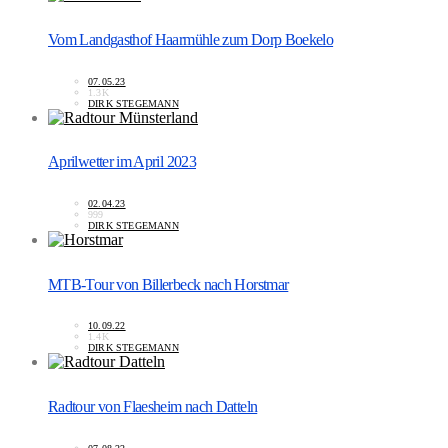
Vom Landgasthof Haarmühle zum Dorp Boekelo
07.05.23
1.3K
DIRK STEGEMANN
Aprilwetter im April 2023
02.04.23
999
DIRK STEGEMANN
MTB-Tour von Billerbeck nach Horstmar
10.09.22
1.4K
DIRK STEGEMANN
Radtour von Flaesheim nach Datteln