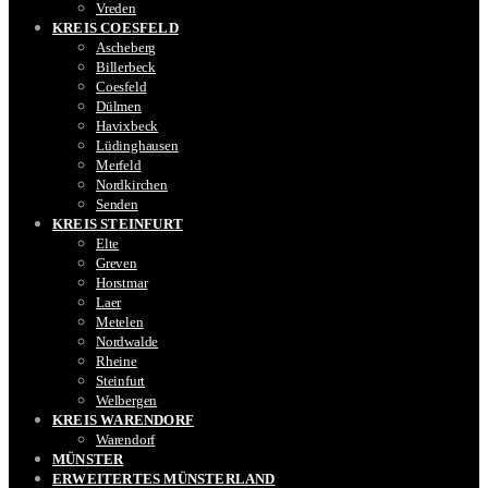
Vreden
KREIS COESFELD
Ascheberg
Billerbeck
Coesfeld
Dülmen
Havixbeck
Lüdinghausen
Merfeld
Nordkirchen
Senden
KREIS STEINFURT
Elte
Greven
Horstmar
Laer
Metelen
Nordwalde
Rheine
Steinfurt
Welbergen
KREIS WARENDORF
Warendorf
MÜNSTER
ERWEITERTES MÜNSTERLAND