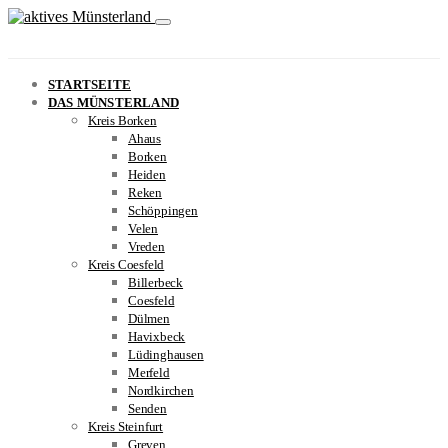
STARTSEITE
DAS MÜNSTERLAND
Kreis Borken
Ahaus
Borken
Heiden
Reken
Schöppingen
Velen
Vreden
Kreis Coesfeld
Billerbeck
Coesfeld
Dülmen
Havixbeck
Lüdinghausen
Merfeld
Nordkirchen
Senden
Kreis Steinfurt
Greven