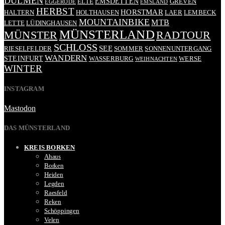
DÜLMEN
EMSDETTEN
ELTE
GREVEN
EGGERODE
EMSLAND
HERBST
HORSTMAR
HALTERN
HOLTHAUSEN
LAER
LEMBECK
MOUNTAINBIKE
MTB
LETTE
LÜDINGHAUSEN
MÜNSTERLAND
RADTOUR
MÜNSTER
SCHLOSS
SEE
RIESELFELDER
SOMMER
SONNENUNTERGANG
WANDERN
STEINFURT
WASSERBURG
WERSE
WEIHNACHTEN
WINTER
INSTAGRAM
Mastodon
DAS MÜNSTERLAND
KREIS BORKEN
Ahaus
Borken
Heiden
Legden
Raesfeld
Reken
Schöppingen
Velen