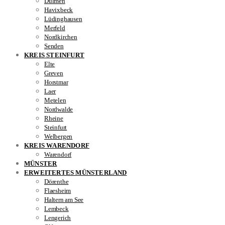
Dülmen
Havixbeck
Lüdinghausen
Merfeld
Nordkirchen
Senden
KREIS STEINFURT
Elte
Greven
Horstmar
Laer
Metelen
Nordwalde
Rheine
Steinfurt
Welbergen
KREIS WARENDORF
Warendorf
MÜNSTER
ERWEITERTES MÜNSTERLAND
Dörenthe
Flaesheim
Haltern am See
Lembeck
Lengerich