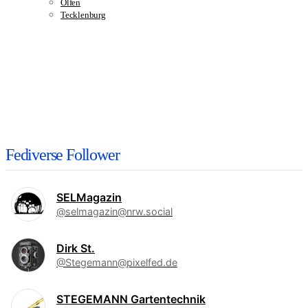
Olfen
Tecklenburg
Fediverse Follower
SELMagazin
@selmagazin@nrw.social
Dirk St.
@Stegemann@pixelfed.de
STEGEMANN Gartentechnik