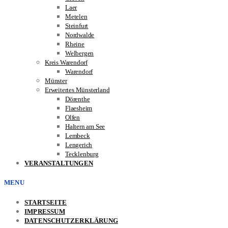
Laer
Metelen
Steinfurt
Nordwalde
Rheine
Welbergen
Kreis Warendorf
Warendorf
Münster
Erweitertes Münsterland
Dörenthe
Flaesheim
Olfen
Haltern am See
Lembeck
Lengerich
Tecklenburg
VERANSTALTUNGEN
MENU
STARTSEITE
IMPRESSUM
DATENSCHUTZERKLÄRUNG