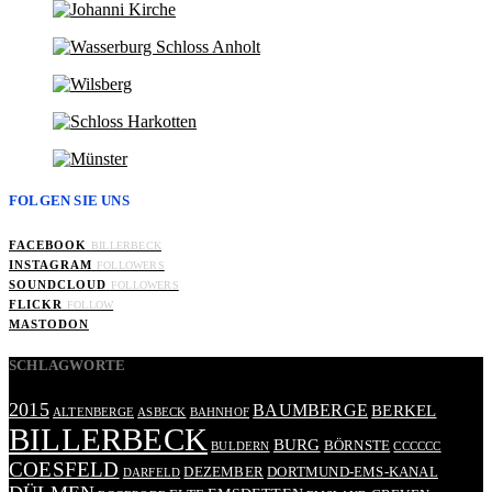
FOLGEN SIE UNS
FACEBOOK
BILLERBECK
INSTAGRAM
FOLLOWERS
SOUNDCLOUD
FOLLOWERS
FLICKR
FOLLOW
MASTODON
SCHLAGWORTE
2015
BAUMBERGE
BERKEL
ALTENBERGE
ASBECK
BAHNHOF
BILLERBECK
BURG
BÖRNSTE
BULDERN
CCCCCC
COESFELD
DEZEMBER
DORTMUND-EMS-KANAL
DARFELD