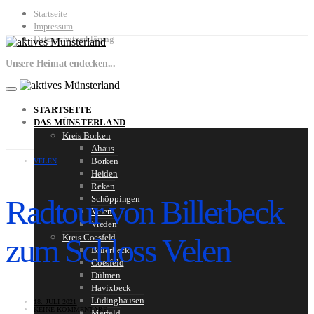
Startseite
Impressum
Datenschutzerklärung
Unsere Heimat endecken...
STARTSEITE
DAS MÜNSTERLAND
Kreis Borken
Ahaus
Borken
VELEN
Heiden
Reken
Radtour von Billerbeck
Schöppingen
Velen
Vreden
zum Schloss Velen
Kreis Coesfeld
Billerbeck
Coesfeld
Dülmen
Havixbeck
Lüdinghausen
18. JULI 2021
KEINE KOMMENTARE
Merfeld