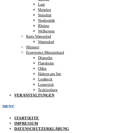
Laer
Metelen
Steinfurt
Nordwalde
Rheine
Welbergen
Kreis Warendorf
Warendorf
Münster
Erweitertes Münsterland
Dörenthe
Flaesheim
Olfen
Haltern am See
Lembeck
Lengerich
Tecklenburg
VERANSTALTUNGEN
MENU
STARTSEITE
IMPRESSUM
DATENSCHUTZERKLÄRUNG