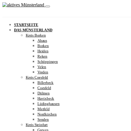
STARTSEITE
DAS MÜNSTERLAND
Kreis Borken
Ahaus
Borken
Heiden
Reken
Schöppingen
Velen
Vreden
Kreis Coesfeld
Billerbeck
Coesfeld
Dülmen
Havixbeck
Lüdinghausen
Merfeld
Nordkirchen
Senden
Kreis Steinfurt
Greven