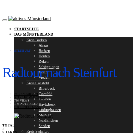
STARTSEITE
DAS MÜNSTERLAND
Kreis Borken
Ahaus
Borken
STEINFURT
Heiden
Reken
Radtour nach Steinfurt
Schöppingen
Velen
Vreden
Kreis Coesfeld
Billerbeck
Coesfeld
24. JANUAR 2021
KEINE KOMMENTARE
Dülmen
766 VIEWS
1 MINUTE READ
Havixbeck
DIRK STEGEMANN
Lüdinghausen
Merfeld
Nordkirchen
TOTAL
Senden
2
Kreis Steinfurt
SHARES