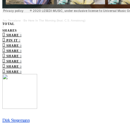
Joy Denalane
·
Be Here In The Morning (feat. C.S. Armstrong)
TOTAL
2
SHARES
SHARE
0
PIN IT
2
SHARE
0
SHARE
0
SHARE
0
SHARE
0
SHARE
0
SHARE
0
Dirk Stegemann