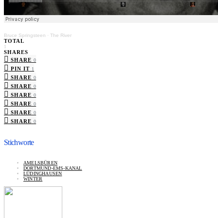
Bruce Springsteen
·
The River
TOTAL
1
SHARES
SHARE
0
PIN IT
1
SHARE
0
SHARE
0
SHARE
0
SHARE
0
SHARE
0
SHARE
0
Stichworte
AMELSBÜREN
DORTMUND-EMS-KANAL
LÜDINGHAUSEN
WINTER