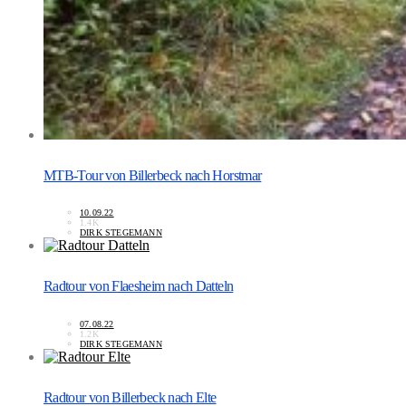
MTB-Tour von Billerbeck nach Horstmar
10.09.22
1.4K
DIRK STEGEMANN
Radtour von Flaesheim nach Datteln
07.08.22
1.2K
DIRK STEGEMANN
Radtour von Billerbeck nach Elte