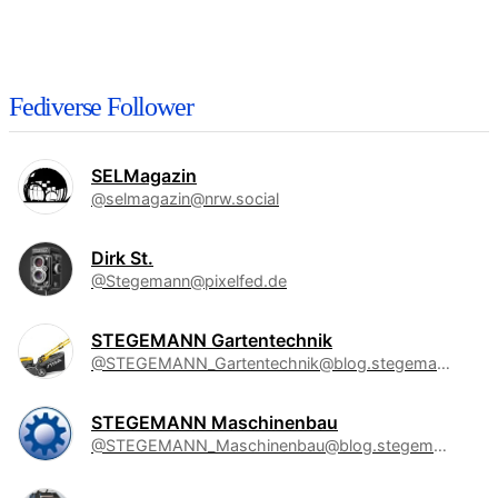
Fediverse Follower
SELMagazin
@selmagazin@nrw.social
Dirk St.
@Stegemann@pixelfed.de
STEGEMANN Gartentechnik
@STEGEMANN_Gartentechnik@blog.stegemann.de
STEGEMANN Maschinenbau
@STEGEMANN_Maschinenbau@blog.stegemann.de