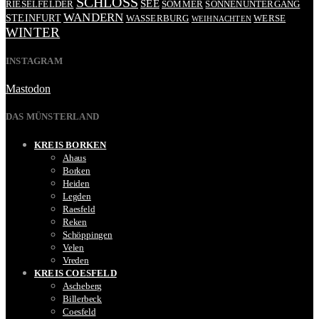
SCHLOSS
SEE
RIESELFELDER
SOMMER
SONNENUNTERGANG
WANDERN
STEINFURT
WASSERBURG
WERSE
WEIHNACHTEN
WINTER
INSTAGRAM
Mastodon
DAS MÜNSTERLAND
KREIS BORKEN
Ahaus
Borken
Heiden
Legden
Raesfeld
Reken
Schöppingen
Velen
Vreden
KREIS COESFELD
Ascheberg
Billerbeck
Coesfeld