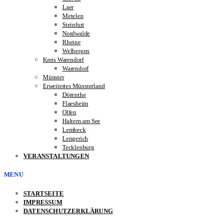
Laer
Metelen
Steinfurt
Nordwalde
Rheine
Welbergen
Kreis Warendorf
Warendorf
Münster
Erweitertes Münsterland
Dörenthe
Flaesheim
Olfen
Haltern am See
Lembeck
Lengerich
Tecklenburg
VERANSTALTUNGEN
MENU
STARTSEITE
IMPRESSUM
DATENSCHUTZERKLÄRUNG