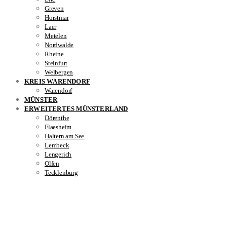
Greven
Horstmar
Laer
Metelen
Nordwalde
Rheine
Steinfurt
Welbergen
KREIS WARENDORF
Warendorf
MÜNSTER
ERWEITERTES MÜNSTERLAND
Dörenthe
Flaesheim
Haltern am See
Lembeck
Lengerich
Olfen
Tecklenburg