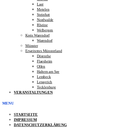
Laer
Metelen
Steinfurt
Nordwalde
Rheine
Welbergen
Kreis Warendorf
Warendorf
Münster
Erweitertes Münsterland
Dörenthe
Flaesheim
Olfen
Haltern am See
Lembeck
Lengerich
Tecklenburg
VERANSTALTUNGEN
MENU
STARTSEITE
IMPRESSUM
DATENSCHUTZERKLÄRUNG