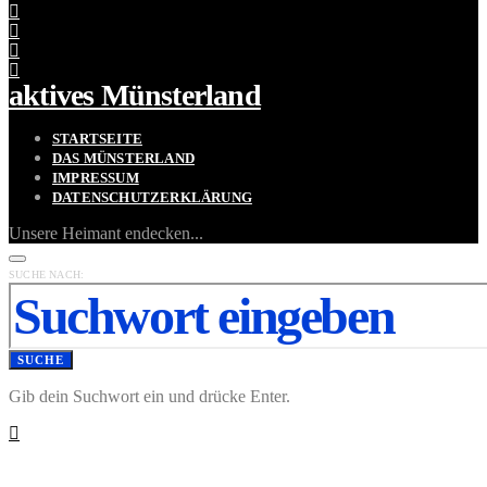
aktives Münsterland
STARTSEITE
DAS MÜNSTERLAND
IMPRESSUM
DATENSCHUTZERKLÄRUNG
Unsere Heimant endecken...
SUCHE NACH:
SUCHE
Gib dein Suchwort ein und drücke Enter.