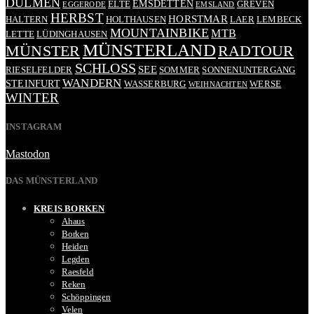
DÜLMEN
EMSDETTEN
ELTE
GREVEN
EGGERODE
EMSLAND
HERBST
HORSTMAR
HALTERN
HOLTHAUSEN
LAER
LEMBECK
MOUNTAINBIKE
MTB
LETTE
LÜDINGHAUSEN
MÜNSTERLAND
RADTOUR
MÜNSTER
SCHLOSS
SEE
RIESELFELDER
SOMMER
SONNENUNTERGANG
WANDERN
STEINFURT
WASSERBURG
WERSE
WEIHNACHTEN
WINTER
INSTAGRAM
Mastodon
DAS MÜNSTERLAND
KREIS BORKEN
Ahaus
Borken
Heiden
Legden
Raesfeld
Reken
Schöppingen
Velen