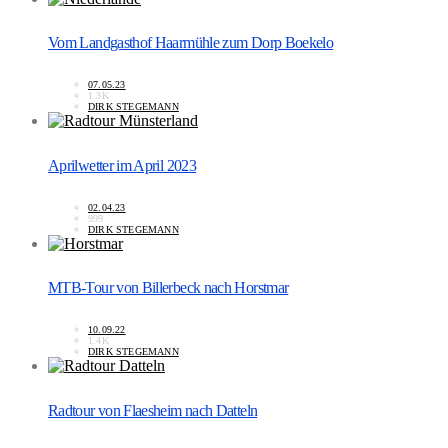
Vom Landgasthof Haarmühle zum Dorp Boekelo
07.05.23
1.3K
DIRK STEGEMANN
Aprilwetter im April 2023
02.04.23
999
DIRK STEGEMANN
MTB-Tour von Billerbeck nach Horstmar
10.09.22
1.4K
DIRK STEGEMANN
Radtour von Flaesheim nach Datteln