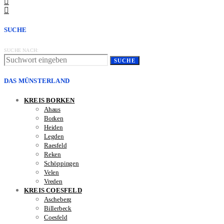
SUCHE
SUCHE NACH:
SUCHE
DAS MÜNSTERLAND
KREIS BORKEN
Ahaus
Borken
Heiden
Legden
Raesfeld
Reken
Schöppingen
Velen
Vreden
KREIS COESFELD
Ascheberg
Billerbeck
Coesfeld