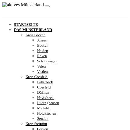
STARTSEITE
DAS MÜNSTERLAND
Kreis Borken
Ahaus
Borken
Heiden
Reken
Schöppingen
Velen
Vreden
Kreis Coesfeld
Billerbeck
Coesfeld
Dülmen
Havixbeck
Lüdinghausen
Merfeld
Nordkirchen
Senden
Kreis Steinfurt
Greven