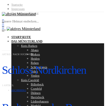
Startseite
Impressum
Datenschutzerklärung
Unsere Heimat endecken...
STARTSEITE
DAS MÜNSTERLAND
Kreis Borken
Ahaus
Borken
ARTIKEL NACH SUCHWORT
Heiden
Reken
Schloss Nordkirchen
Schöppingen
Velen
Vreden
Kreis Coesfeld
Billerbeck
1 ARTIKEL
Coesfeld
ASCHEBERG
Dülmen
Havixbeck
Lüdinghausen
Merfeld