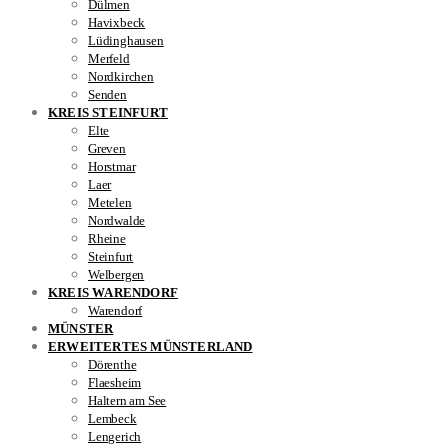
Dülmen
Havixbeck
Lüdinghausen
Merfeld
Nordkirchen
Senden
KREIS STEINFURT
Elte
Greven
Horstmar
Laer
Metelen
Nordwalde
Rheine
Steinfurt
Welbergen
KREIS WARENDORF
Warendorf
MÜNSTER
ERWEITERTES MÜNSTERLAND
Dörenthe
Flaesheim
Haltern am See
Lembeck
Lengerich