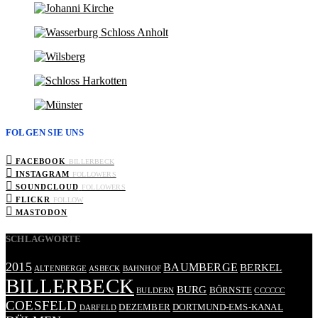
FOLGEN SIE UNS
FACEBOOK
BILLERBECK
INSTAGRAM
FOLLOWERS
SOUNDCLOUD
FOLLOWERS
FLICKR
FOLLOW
MASTODON
SCHLAGWORTE
2015
BAUMBERGE
BERKEL
ALTENBERGE
ASBECK
BAHNHOF
BILLERBECK
BURG
BÖRNSTE
BULDERN
CCCCCC
COESFELD
DEZEMBER
DORTMUND-EMS-KANAL
DARFELD