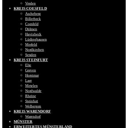
Vreden
KREIS COESFELD
Ascheberg
Billerbeck
Coesfeld
Dülmen
Havixbeck
Lüdinghausen
Merfeld
Nordkirchen
Senden
KREIS STEINFURT
Elte
Greven
Horstmar
Laer
Metelen
Nordwalde
Rheine
Steinfurt
Welbergen
KREIS WARENDORF
Warendorf
MÜNSTER
ERWEITERTES MÜNSTERLAND