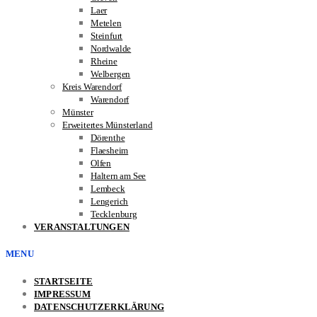
Laer
Metelen
Steinfurt
Nordwalde
Rheine
Welbergen
Kreis Warendorf
Warendorf
Münster
Erweitertes Münsterland
Dörenthe
Flaesheim
Olfen
Haltern am See
Lembeck
Lengerich
Tecklenburg
VERANSTALTUNGEN
MENU
STARTSEITE
IMPRESSUM
DATENSCHUTZERKLÄRUNG