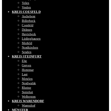
Velen
Vreden
KREIS COESFELD
Ascheberg
Billerbeck
Coesfeld
Dülmen
Havixbeck
Lüdinghausen
Merfeld
Nordkirchen
Senden
KREIS STEINFURT
Elte
Greven
Horstmar
Laer
Metelen
Nordwalde
Rheine
Steinfurt
Welbergen
KREIS WARENDORF
Warendorf
MÜNSTER