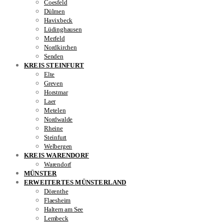
Coesfeld
Dülmen
Havixbeck
Lüdinghausen
Merfeld
Nordkirchen
Senden
KREIS STEINFURT
Elte
Greven
Horstmar
Laer
Metelen
Nordwalde
Rheine
Steinfurt
Welbergen
KREIS WARENDORF
Warendorf
MÜNSTER
ERWEITERTES MÜNSTERLAND
Dörenthe
Flaesheim
Haltern am See
Lembeck