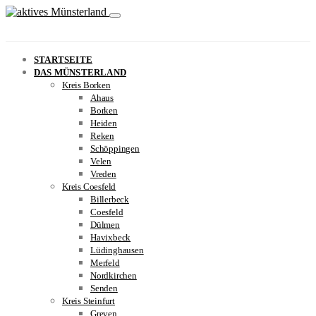
STARTSEITE
DAS MÜNSTERLAND
Kreis Borken
Ahaus
Borken
Heiden
Reken
Schöppingen
Velen
Vreden
Kreis Coesfeld
Billerbeck
Coesfeld
Dülmen
Havixbeck
Lüdinghausen
Merfeld
Nordkirchen
Senden
Kreis Steinfurt
Greven