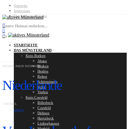
Startseite
Impressum
Datenschutzerklärung
Unsere Heimat endecken...
STARTSEITE
DAS MÜNSTERLAND
Kreis Borken
Ahaus
Borken
ARTIKEL NACH SUCHWORT
Heiden
Reken
Niederlande
Schöppingen
Velen
Vreden
Kreis Coesfeld
Billerbeck
1 ARTIKEL
Coesfeld
AHAUS
Dülmen
Havixbeck
Lüdinghausen
Merfeld