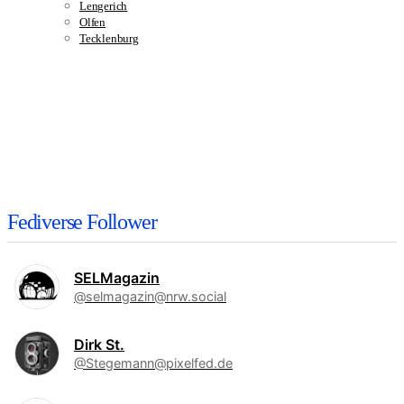
Lengerich
Olfen
Tecklenburg
Fediverse Follower
SELMagazin
@selmagazin@nrw.social
Dirk St.
@Stegemann@pixelfed.de