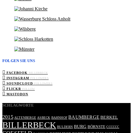
FOLGEN SIE UNS
FACEBOOK
BILLERBECK
INSTAGRAM
FOLLOWERS
SOUNDCLOUD
FOLLOWERS
FLICKR
FOLLOW
MASTODON
SCHLAGWORTE
2015
BAUMBERGE
BERKEL
ALTENBERGE
ASBECK
BAHNHOF
BILLERBECK
BURG
BÖRNSTE
BULDERN
CCCCCC