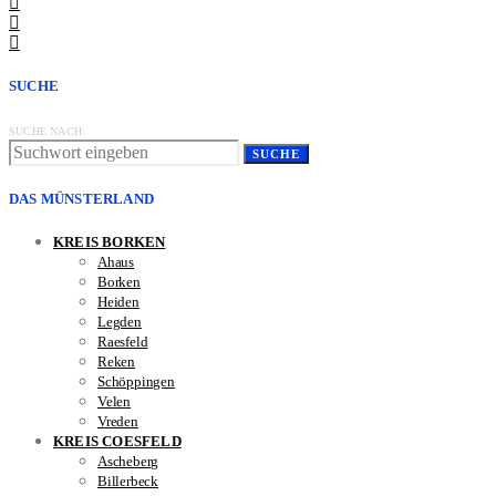
SUCHE
SUCHE NACH:
SUCHE
DAS MÜNSTERLAND
KREIS BORKEN
Ahaus
Borken
Heiden
Legden
Raesfeld
Reken
Schöppingen
Velen
Vreden
KREIS COESFELD
Ascheberg
Billerbeck