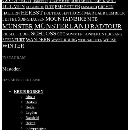
COESFELD
DEZEMBER
DORTMUND-EMS-KANAL
DARFELD
DÜLMEN
EMSDETTEN
ELTE
GREVEN
EGGERODE
EMSLAND
HERBST
HORSTMAR
HALTERN
HOLTHAUSEN
LAER
LEMBECK
MOUNTAINBIKE
MTB
LETTE
LÜDINGHAUSEN
MÜNSTERLAND
RADTOUR
MÜNSTER
SCHLOSS
SEE
RIESELFELDER
SOMMER
SONNENUNTERGANG
WANDERN
STEINFURT
WASSERBURG
WERSE
WEIHNACHTEN
WINTER
INSTAGRAM
Mastodon
DAS MÜNSTERLAND
KREIS BORKEN
Ahaus
Borken
Heiden
Legden
Raesfeld
Reken
Schöppingen