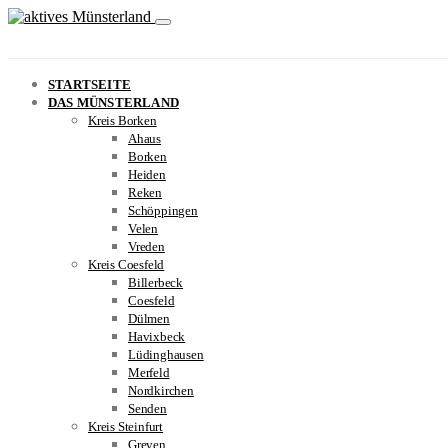
STARTSEITE
DAS MÜNSTERLAND
Kreis Borken
Ahaus
Borken
Heiden
Reken
Schöppingen
Velen
Vreden
Kreis Coesfeld
Billerbeck
Coesfeld
Dülmen
Havixbeck
Lüdinghausen
Merfeld
Nordkirchen
Senden
Kreis Steinfurt
Greven