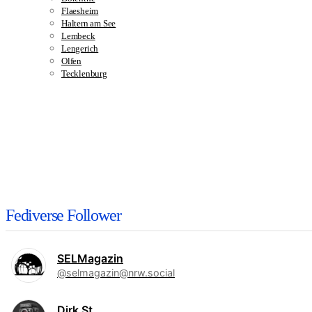
Flaesheim
Haltern am See
Lembeck
Lengerich
Olfen
Tecklenburg
Fediverse Follower
SELMagazin
@selmagazin@nrw.social
Dirk St.