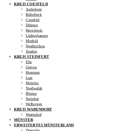
KREIS COESFELD
Ascheberg
Billerbeck
Coesfeld
Dülmen
Havixbeck
Lüdinghausen
Merfeld
Nordkirchen
Senden
KREIS STEINFURT
Elte
Greven
Horstmar
Laer
Metelen
Nordwalde
Rheine
Steinfurt
Welbergen
KREIS WARENDORF
Warendorf
MÜNSTER
ERWEITERTES MÜNSTERLAND
Dörenthe