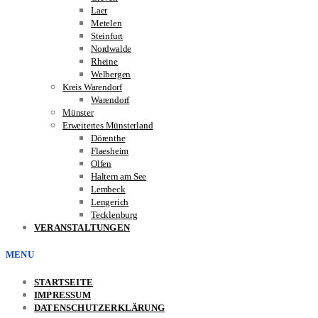
Laer
Metelen
Steinfurt
Nordwalde
Rheine
Welbergen
Kreis Warendorf
Warendorf
Münster
Erweitertes Münsterland
Dörenthe
Flaesheim
Olfen
Haltern am See
Lembeck
Lengerich
Tecklenburg
VERANSTALTUNGEN
MENU
STARTSEITE
IMPRESSUM
DATENSCHUTZERKLÄRUNG