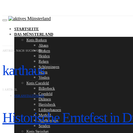
STARTSEITE
DAS MÜNSTERLAND
Kreis Borken
Ahaus
Borken
ARTIKEL NACH SUCHWORT
Heiden
Reken
karthaus
Schöppingen
Velen
Vreden
Kreis Coesfeld
Billerbeck
1 ARTIKEL
Coesfeld
VERANSTALTUNGEN
Dülmen
Havixbeck
Lüdinghausen
Historische Erntefest in
Merfeld
Nordkirchen
Senden
Kreis Steinfurt