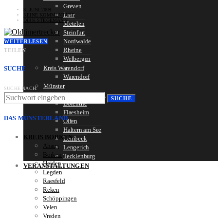
Greven
8. JUNI 2009
Laer
KEINE KOMMENTARE
DIRK STEGEMANN
Metelen
Steinfurt
Nordwalde
WEITERLESEN
Rheine
TEILEN
Welbergen
Kreis Warendorf
SUCHE
Warendorf
Münster
SUCHE NACH:
Erweitertes Münsterland
SUCHE
Dörenthe
Flaesheim
DAS MÜNSTERLAND
Olfen
Haltern am See
KREIS BORKEN
Lembeck
Ahaus
Lengerich
Borken
Tecklenburg
Heiden
VERANSTALTUNGEN
Legden
Raesfeld
Reken
Schöppingen
Velen
Vreden